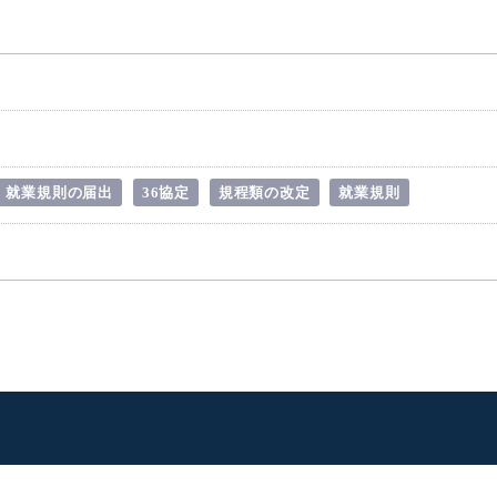
就業規則の届出
36協定
規程類の改定
就業規則