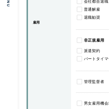
会社都合退職
普通解雇
退職勧奨
雇用
非正規雇用
派遣契約
パートタイマ
管理監督者
男女雇用機会