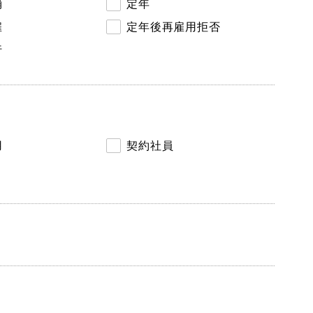
消
定年
雇
定年後再雇用拒否
行
用
契約社員