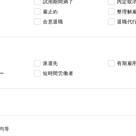
試用期間満了
内定取
雇止め
整理解
合意退職
退職代
派遣先
有期雇
ー
短時間労働者
均等