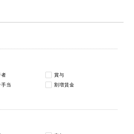
督者
賞与
告手当
割増賃金