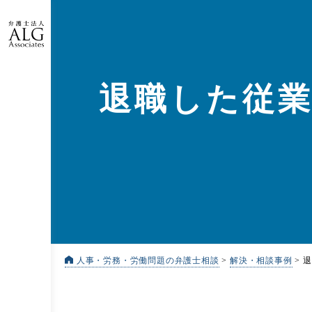
退職した従
人事・労務・労働問題の弁護士相談
>
解決・相談事例
>
退