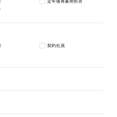
雇
定年後再雇用拒否
行
用
契約社員