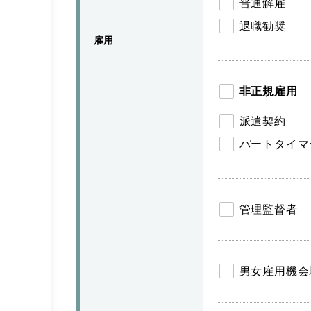
普通解雇
退職勧奨
雇用
非正規雇用
派遣契約
パートタイマ
管理監督者
男女雇用機会