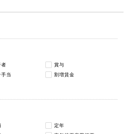
督者
賞与
告手当
割増賃金
消
定年