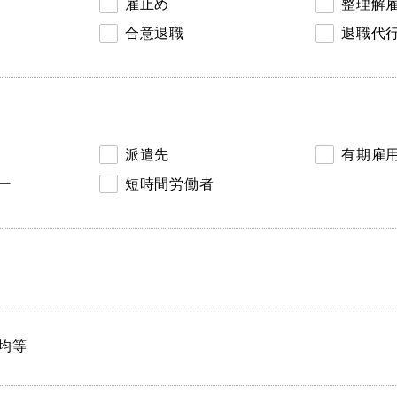
雇止め
整理解
合意退職
退職代
派遣先
有期雇
ー
短時間労働者
均等