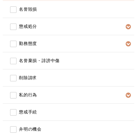
名誉毀損
懲戒処分
勤務態度
名誉棄損・誹謗中傷
削除請求
私的行為
懲戒手続
弁明の機会