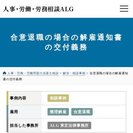
人事
・
労働
・
労務相談ALG
合意退職の場合の解雇通知書
の交付義務
人事・労務・労働問題の弁護士相談
>
解決・相談事例
>
合意退職の場合の解雇通知
書の交付義務
事例内容
相談事例
雇用
整理解雇
合意退職
担当した事務所
ALG 東京法律事務所