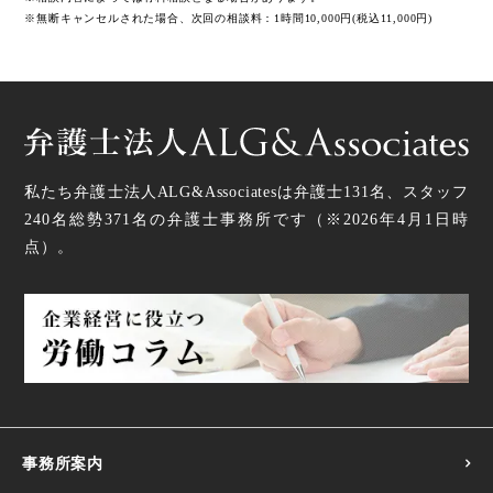
※無断キャンセルされた場合、次回の相談料：1時間10,000円(税込11,000円)
私たち弁護士法人ALG&Associatesは弁護士
131
名、スタッフ
240名
総勢
371
名の弁護士事務所です（
※2026年4月1日時
点
）。
事務所案内