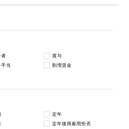
督者
賞与
告手当
割増賃金
消
定年
雇
定年後再雇用拒否