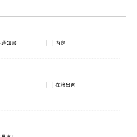
件通知書
内定
在籍出向
度見直し