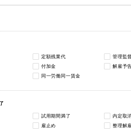
定額残業代
管理監
付加金
解雇予
同一労働同一賃金
了
試用期間満了
内定取
雇止め
整理解