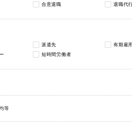
合意退職
退職代
派遣先
有期雇
ー
短時間労働者
均等