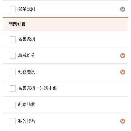
就業規則
問題社員
名誉毀損
懲戒処分
勤務態度
名誉棄損・誹謗中傷
削除請求
私的行為