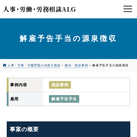
人事
・
労働
・
労務相談ALG
解雇予告手当の源泉徴収
人事・労務・労働問題の弁護士相談
>
解決・相談事例
>
解雇予告手当の源泉徴収
事例内容
相談事例
雇用
解雇予告手当
事案の概要