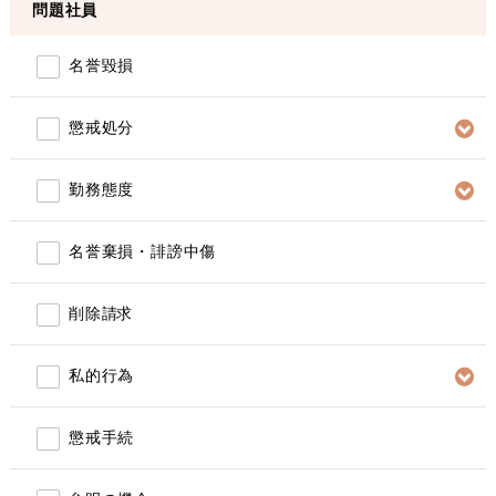
問題社員
名誉毀損
懲戒処分
勤務態度
名誉棄損・誹謗中傷
削除請求
私的行為
懲戒手続