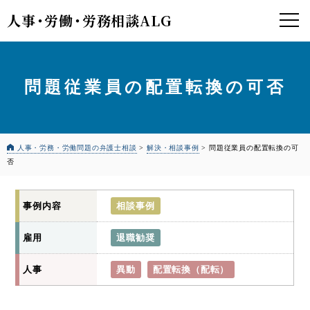
人事
・
労働
・
労務相談ALG
問題従業員の配置転換の可否
人事・労務・労働問題の弁護士相談
>
解決・相談事例
>
問題従業員の配置転換の可
否
事例内容
相談事例
雇用
退職勧奨
人事
異動
配置転換（配転）