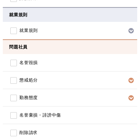
就業規則
就業規則
問題社員
名誉毀損
懲戒処分
勤務態度
名誉棄損・誹謗中傷
削除請求