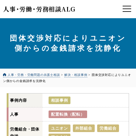
人事
・
労働
・
労務相談ALG
団体交渉対応によりユニオン
側からの金銭請求を沈静化
人事・労務・労働問題の弁護士相談
>
解決・相談事例
>
団体交渉対応によりユニオ
ン側からの金銭請求を沈静化
事例内容
相談事例
人事
配置転換（配転）
ユニオン
外部組合
労働組合
労働組合・団体