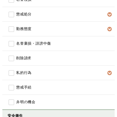
懲戒処分
勤務態度
名誉棄損・誹謗中傷
削除請求
私的行為
懲戒手続
弁明の機会
安全衛生