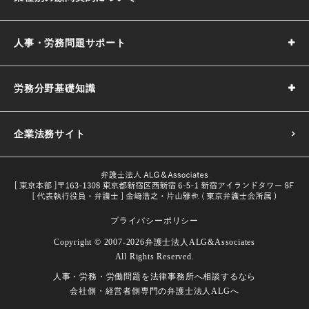
人事・労務問題サポート
労務分野基礎知識
企業法務サイト
プライバシーポリシー
採用基準の決め方｜5つのポイントや注意点などわかりやす
Copyright © 2007-2026
弁護士法人ALG&Associates
く解説
All Rights Reserved.
目的や義務一覧・改正内容をわかり
人事・労務・労働問題を
法律事務所へ相談するなら
試用期間とは｜解雇や期間の延長、注意点などを解説
労働者とは｜定義や関連する法律などをわかりやすく解説
やすく解説
会社側・経営者側専門の
弁護士法人ALGへ