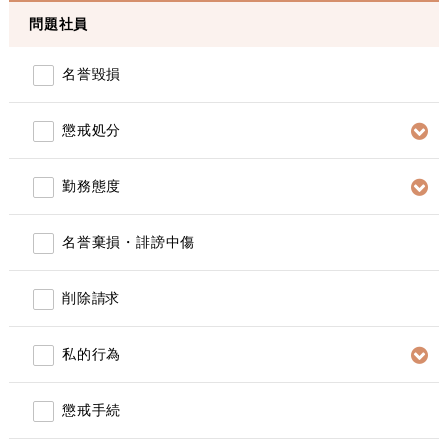
問題社員
名誉毀損
懲戒処分
勤務態度
名誉棄損・誹謗中傷
削除請求
私的行為
懲戒手続