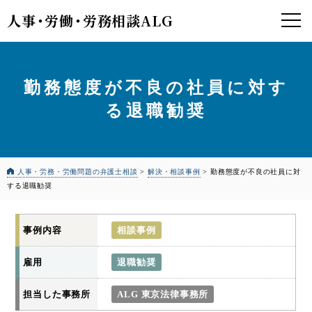
人事
・
労働
・
労務相談ALG
勤務態度が不良の社員に対す
る退職勧奨
人事・労務・労働問題の弁護士相談
>
解決・相談事例
>
勤務態度が不良の社員に対
する退職勧奨
事例内容
相談事例
雇用
退職勧奨
担当した事務所
ALG 東京法律事務所