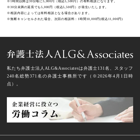
※1時間以降は30分毎に5,000円（税込5,500円）の有料相談になります。
※30分未満の延長でも5,000円（税込5,500円）が発生いたします。
※相談内容によっては有料相談となる場合があります。
※無断キャンセルされた場合、次回の相談料：1時間10,000円(税込11,000円)
私たち弁護士法人ALG&Associatesは弁護士
131
名、スタッフ
240名
総勢
371
名の弁護士事務所です（
※2026年4月1日時
点
）。