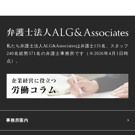
私たち弁護士法人ALG&Associatesは弁護士
131
名、スタッフ
240名
総勢
371
名の弁護士事務所です（
※2026年4月1日時
点
）。
事務所案内