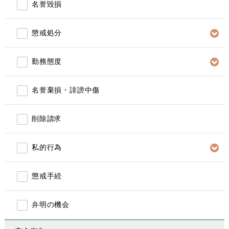
名誉毀損
懲戒処分
勤務態度
名誉棄損・誹謗中傷
削除請求
私的行為
懲戒手続
弁明の機会