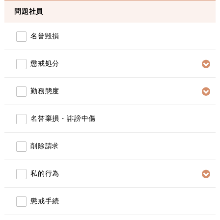
問題社員
名誉毀損
懲戒処分
勤務態度
名誉棄損・誹謗中傷
削除請求
私的行為
懲戒手続