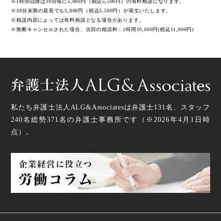
※1時間以降は30分毎に5,000円（税込5,500円）の有料相談になります。
※30分未満の延長でも5,000円（税込5,500円）が発生いたします。
※相談内容によっては有料相談となる場合があります。
※無断キャンセルされた場合、次回の相談料：1時間10,000円(税込11,000円)
私たち弁護士法人ALG&Associatesは弁護士
131
名、スタッフ
240名
総勢
371
名の弁護士事務所です（
※2026年4月1日時
点
）。