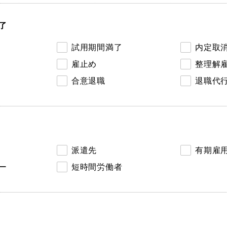
了
試用期間満了
内定取
雇止め
整理解
合意退職
退職代
派遣先
有期雇
ー
短時間労働者