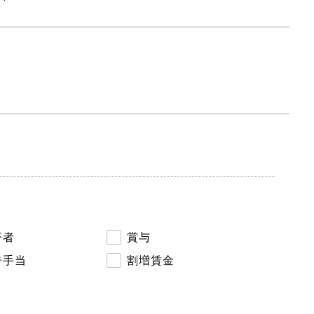
督者
賞与
告手当
割増賃金