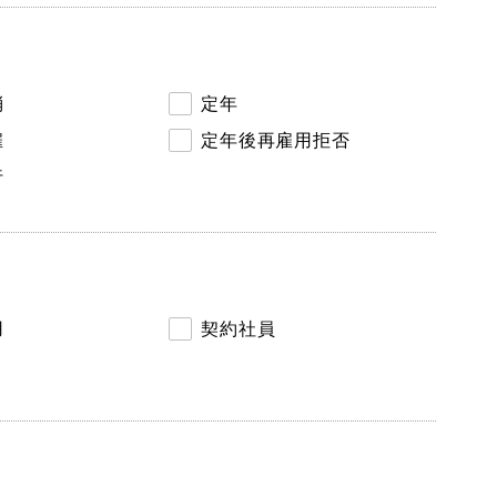
消
定年
雇
定年後再雇用拒否
行
用
契約社員