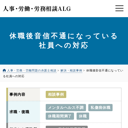
人事
・
労働
・
労務相談ALG
休職後音信不通になっている
社員への対応
人事・労務・労働問題の弁護士相談
>
解決・相談事例
>
休職後音信不通になってい
る社員への対応
事例内容
相談事例
メンタルヘルス不調
私傷病休職
求職・復職
休職期間満了
休職