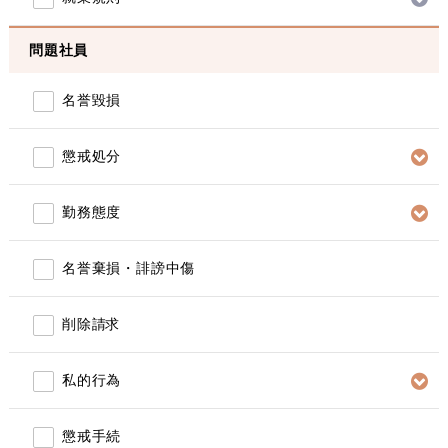
問題社員
名誉毀損
懲戒処分
勤務態度
名誉棄損・誹謗中傷
削除請求
私的行為
懲戒手続