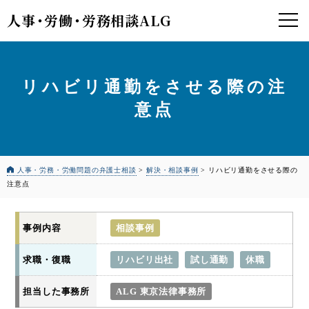
人事
・
労働
・
労務相談ALG
リハビリ通勤をさせる際の注
意点
人事・労務・労働問題の弁護士相談
>
解決・相談事例
>
リハビリ通勤をさせる際の
注意点
事例内容
相談事例
求職・復職
リハビリ出社
試し通勤
休職
担当した事務所
ALG 東京法律事務所