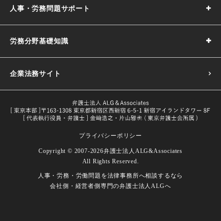
人事・労務問題サポート
労務分野基礎知識
企業法務サイト
プライバシーポリシー
採用基準の決め方｜5つのポイントや注意点などわかりやす
Copyright © 2007-2026
弁護士法人ALG&Associates
く解説
All Rights Reserved.
目的や義務一覧・改正内容をわかり
人事・労務・労働問題を
法律事務所へ相談するなら
試用期間とは｜解雇や期間の延長、注意点などを解説
労働者とは｜定義や関連する法律などをわかりやすく解説
やすく解説
会社側・経営者側専門の
弁護士法人ALGへ
試用期間における本採用拒否｜本採用を拒否したい場合の
長時間労働の面接指導｜改正後の対象者、実施義務、流れ