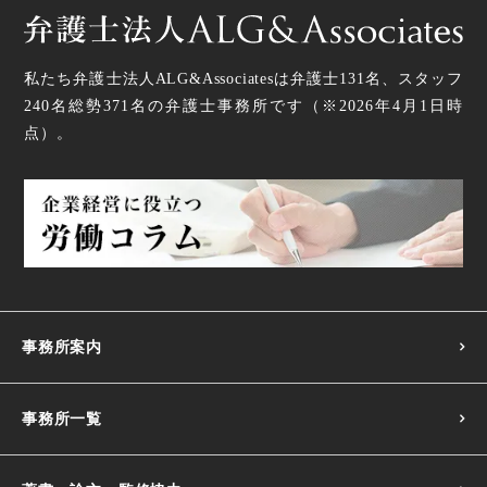
私たち弁護士法人ALG&Associatesは弁護士
131
名、スタッフ
240名
総勢
371
名の弁護士事務所です（
※2026年4月1日時
点
）。
事務所案内
事務所一覧