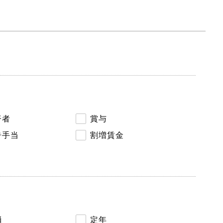
督者
賞与
告手当
割増賃金
消
定年