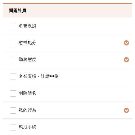
問題社員
名誉毀損
懲戒処分
勤務態度
名誉棄損・誹謗中傷
削除請求
私的行為
懲戒手続