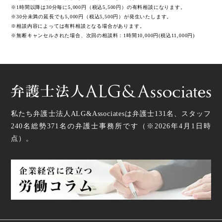
※1時間以降は30分毎に5,000円（税込5,500円）の有料相談になります。
※30分未満の延長でも5,000円（税込5,500円）が発生いたします。
※相談内容によっては有料相談となる場合があります。
※無断キャンセルされた場合、次回の相談料：1時間10,000円(税込11,000円)
私たち弁護士法人ALG&Associatesは弁護士
131
名、スタッフ
240名
総勢
371
名の弁護士事務所です（
※2026年4月1日時
点
）。