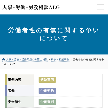
人事
・
労働
・
労務相談ALG
労働者性の有無に関する争い
について
人事・労務・労働問題の弁護士相談
>
解決・相談事例
>
労働者性の有無に関する争
いについて
事例内容
解決事例
労働
労働契約
安全衛生
労働審判