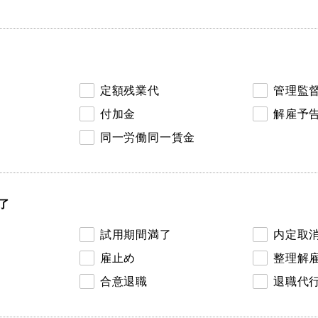
定額残業代
管理監
付加金
解雇予
同一労働同一賃金
了
試用期間満了
内定取
雇止め
整理解
合意退職
退職代