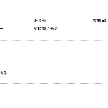
派遣先
有期雇
ー
短時間労働者
均等