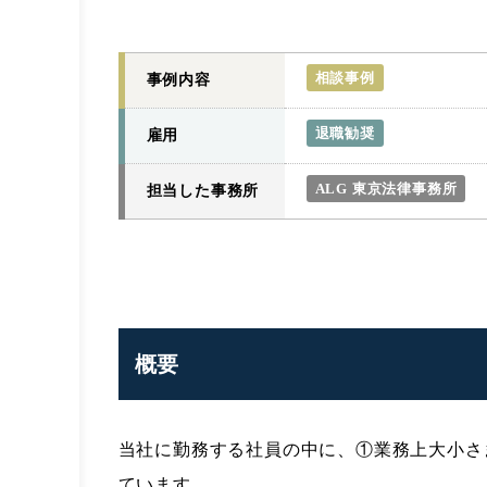
相談事例
事例内容
退職勧奨
雇用
ALG 東京法律事務所
担当した事務所
概要
当社に勤務する社員の中に、①業務上大小さ
ています。