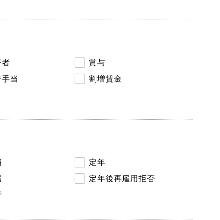
督者
賞与
告手当
割増賃金
消
定年
雇
定年後再雇用拒否
行