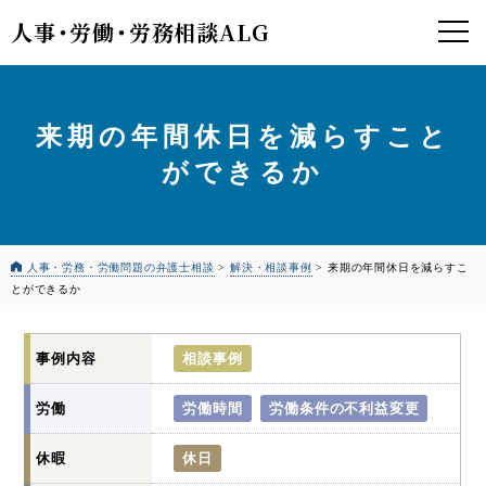
人事
・
労働
・
労務相談ALG
来期の年間休日を減らすこと
ができるか
人事・労務・労働問題の弁護士相談
>
解決・相談事例
>
来期の年間休日を減らすこ
とができるか
事例内容
相談事例
労働
労働時間
労働条件の不利益変更
休暇
休日