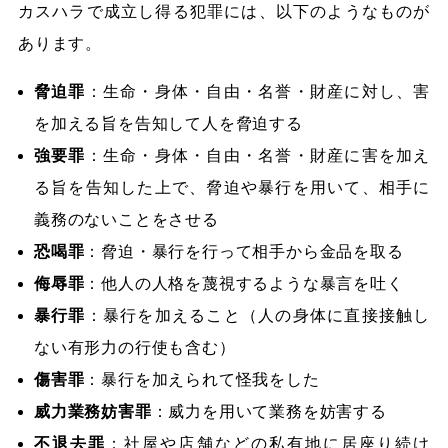
カスハラで成立し得る犯罪には、以下のようなものが
あります。
脅迫罪
：生命・身体・自由・名誉・財産に対し、害
を加える旨を告知して人を脅迫する
強要罪
：生命・身体・自由・名誉・財産に害を加え
る旨を告知した上で、脅迫や暴行を用いて、相手に
義務のないことをさせる
恐喝罪
：脅迫・暴行を行って相手から金品を取る
侮辱罪
：他人の人格を蔑視するような暴言を吐く
暴行罪
：暴行を加えること（人の身体に直接接触し
ない有形力の行使も含む）
傷害罪
：暴行を加えられて怪我をした
威力業務妨害罪
：威力を用いて業務を妨害する
不退去罪
：社屋や店舗などの私有地に居座り続け