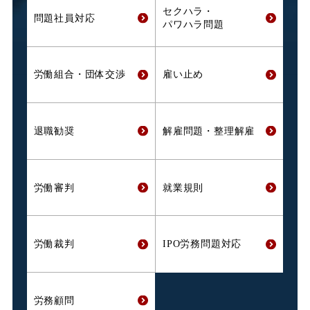
セクハラ・
問題社員対応
パワハラ問題
労働組合・
団体交渉
雇い止め
退職勧奨
解雇問題・
整理解雇
労働審判
就業規則
労働裁判
IPO労務問題対応
労務顧問