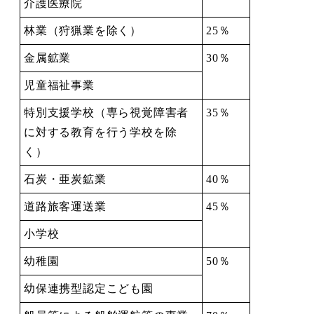
介護医療院
林業（狩猟業を除く）
25％
金属鉱業
30％
児童福祉事業
特別支援学校（専ら視覚障害者
35％
に対する教育を行う学校を除
く）
石炭・亜炭鉱業
40％
道路旅客運送業
45％
小学校
幼稚園
50％
幼保連携型認定こども園