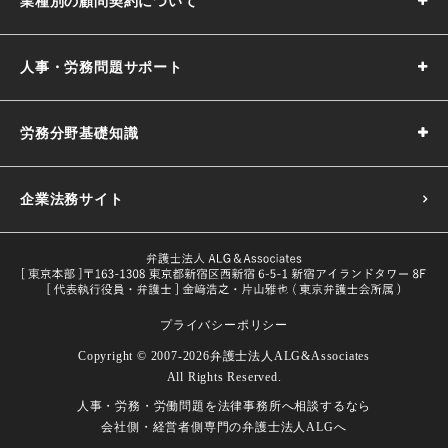
業種別の顧問契約について
人事・労務問題サポート
労務分野基礎知識
企業法務サイト
プライバシーポリシー
採用基準の決め方｜5つのポイントや注意点などわかりやす
Copyright © 2007-2026
弁護士法人ALG&Associates
く解説
All Rights Reserved.
目的や義務一覧・改正内容をわかり
人事・労務・労働問題を
法律事務所へ相談するなら
試用期間とは｜解雇や期間の延長、注意点などを解説
労働者とは｜定義や関連する法律などをわかりやすく解説
やすく解説
会社側・経営者側専門の
弁護士法人ALGへ