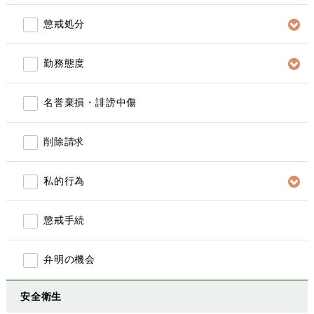
懲戒処分
勤務態度
名誉棄損・誹謗中傷
削除請求
私的行為
懲戒手続
弁明の機会
安全衛生