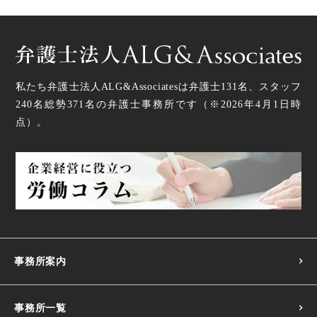
私たち弁護士法人ALG&Associatesは弁護士
131
名、スタッフ
240名
総勢
371
名の弁護士事務所です（
※2026年4月1日時
点
）。
事務所案内
事務所一覧