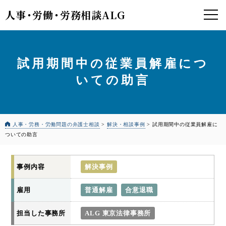
人事
・
労働
・
労務相談ALG
試用期間中の従業員解雇につ
いての助言
人事・労務・労働問題の弁護士相談
>
解決・相談事例
>
試用期間中の従業員解雇に
ついての助言
事例内容
解決事例
雇用
普通解雇
合意退職
担当した事務所
ALG 東京法律事務所