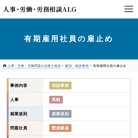
人事
・
労働
・
労務相談ALG
有期雇用社員の雇止め
人事・労務・労働問題の弁護士相談
>
解決・相談事例
>
有期雇用社員の雇止め
事例内容
相談事例
人事
異動
就業規則
就業規則
問題社員
懲戒解雇