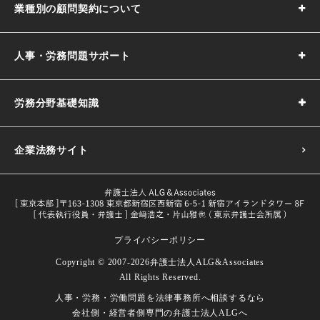
業種別の顧問契約について
人事・労務問題サポート
労務分野基礎知識
企業法務サイト
プライバシーポリシー
採用基準の決め方｜5つのポイントや注意点などわかりやす
Copyright © 2007-2026
弁護士法人ALG&Associates
く解説
All Rights Reserved.
目的や義務一覧・改正内容をわかり
人事・労務・労働問題を
法律事務所へ相談するなら
試用期間とは｜解雇や期間の延長、注意点などを解説
労働者とは｜定義や関連する法律などをわかりやすく解説
やすく解説
会社側・経営者側専門の
弁護士法人ALGへ