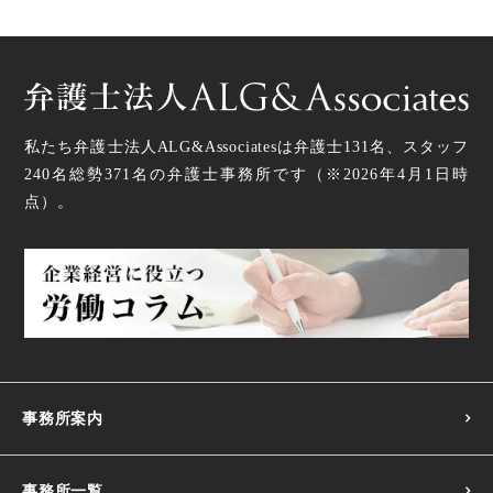
私たち弁護士法人ALG&Associatesは弁護士
131
名、スタッフ
240名
総勢
371
名の弁護士事務所です（
※2026年4月1日時
点
）。
事務所案内
事務所一覧