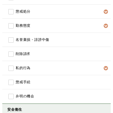
懲戒処分
勤務態度
名誉棄損・誹謗中傷
削除請求
私的行為
懲戒手続
弁明の機会
安全衛生