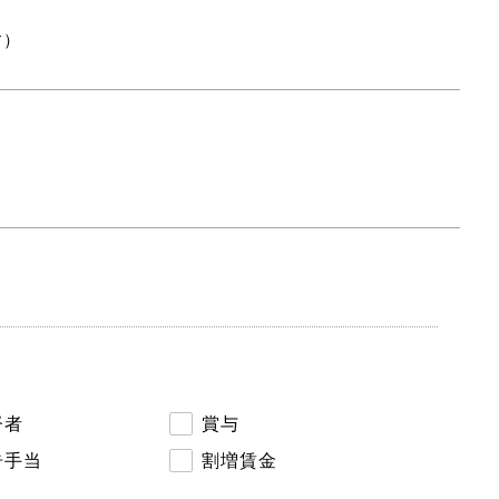
す）
督者
賞与
告手当
割増賃金