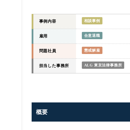
相談事例
事例内容
合意退職
雇用
懲戒解雇
問題社員
ALG 東京法律事務所
担当した事務所
概要