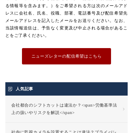
メンタルヘルス
る情報等を含みます。）をご希望される方は次のメールアド
レスに会社名、氏名、役職、部署、電話番号及び配信希望先
メールアドレスを記入したメールをお送りください。なお、
ユニオン
当該情報送信は、予告なく変更及び中止される場合があるこ
とをご了承ください。
不利益取り扱い
不利益変更
ニューズレターの配信希望はこちら
不合理な労働条件
不当利得返還請求
人気記事
会社都合のシフトカットは違法か？<span>労働基準法
不当労働行為
不支給
上の扱いやリスクを解説</span>
不正受給
不法行為
社内に監視カメラを設置することは違法？プライバシ