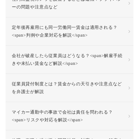
不法行為責任
ーの問題や注意点など
不活動仮眠時間
不眠症
定年後再雇用にも同一労働同一賃金は適用される？
<span>判例や企業対応を解説</span>
不調者
中途採用
会社が破産したら従業員はどうなる？<span>解雇手続
事前承認
事業場外労働
きや未払い賃金など解説</span>
交通費
人格尊重義務
従業員貸付制度とは？賃金からの天引きや注意点など
を弁護士が解説
付加金
任務懈怠責任
マイカー通勤中の事故で会社は責任を問われる？
企業再生
休日出勤
<span>リスクや対応を解説</span>
休日労働
休暇