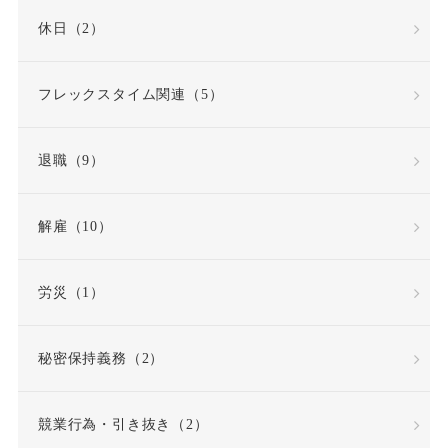
休日（2）
労働時間・休憩・休日
フレックスタイム関連（5）
労働条件
退職（9）
労働条件通知書
労働災害（労災）
解雇（10）
労働組合
労災（1）
労働組合・ユニオン
秘密保持義務（2）
労働者性
競業行為・引き抜き（2）