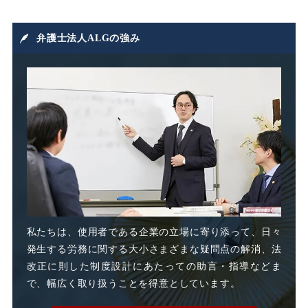
損害賠償
損害賠償請求
弁護士法人ALGの強み
損益相殺
支給日在籍要件
改善指導
改正高年法
整理解雇
日雇派遣
時間外割増手当
私たちは、使用者である企業の立場に寄り添って、日々
発生する労務に関する大小さまざまな疑問点の解消、法
時間外割増賃金
改正に則した制度設計にあたっての助言・指導などま
で、幅広く取り扱うことを得意としています。
時間外労働
時間外手当