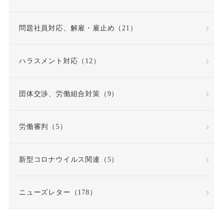
問題社員
嘱託就業規則
問題社員対応、解雇・雇止め（21）
因果関係
団体交渉
ハラスメント対応（12）
固定時間外労働賃金
固定残業代
団体交渉、労働組合対策（9）
固定残業代該当性
労働審判（5）
在宅勤務
契約更新
新型コロナウイルス関連（5）
契約書
契約社員
ニューズレター（178）
契約職員
嫌がらせ