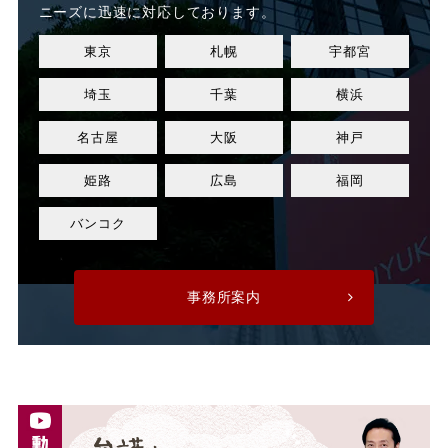
ニーズに迅速に対応しております。
東京
札幌
宇都宮
業績改善
権利濫用
埼玉
千葉
横浜
正社員
正社員登用
名古屋
大阪
神戸
正規社員
死亡
姫路
広島
福岡
残業
残業代
バンコク
残業手当
残業時間
事務所案内
法令遵守
注意指導
派遣
派遣先