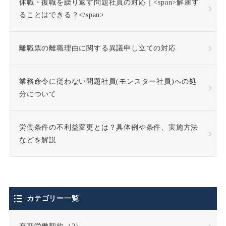
休職・復職を繰り返す問題社員の対応｜<span>解雇す
休業補償
休職
ることはできる？</span>
休職合意
休職命令
離職票の離職理由に関する異議申し立ての対応
休職期間
休養理由
業務命令に従わない問題社員(モンスター社員)への処
分について
使用者責任
労働条件の不利益変更とは？具体例や条件、実施方法
個人情報の利用目的
などを解説
個人情報の取扱い
個人情報保護法
カテゴリー一覧
停職処分
偽装請負