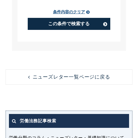
条件内容のクリア
PIP（Performance Improvement
Plan）
この条件で検索する
アルバイト
うつ病
コンビニ
コンプライアンス
ニューズレター一覧ページに戻る
ストレス
セクシャルハラスメント（セクハ
ラ）
労働法務記事検索
パート
パートタイマー
労働分野のコラム・ニューズレター・基礎知識について、