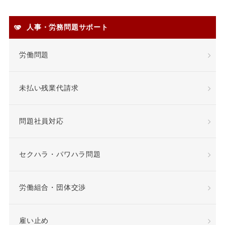
安全衛生
人事・労務問題サポート
安全配慮義務違反
定年
労働問題
定年退職
未払い残業代請求
専門業務型裁量労働制
問題社員対応
就業場所
就業規則
差額賃金
差額賃金
セクハラ・パワハラ問題
希望退職優遇制度
労働組合・団体交渉
希望退職者
雇い止め