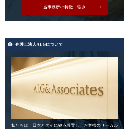
当事務所の特徴・強み
有期労働契約
有期契約
有期雇用
有給休暇
弁護士法人ALGについて
期末手当
期間雇用
未払い
未払い残業代
未払い賃金
未払賃料
未払賃金
業務委託
業務態度
業務起因性
私たちは、日本とタイに
拠点設置し、お客様のリーガル
業務軽減
業績不良