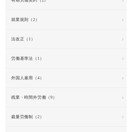
有期労働契約（2）
債務不履行
就業規則（2）
債務不履行責任
法改正（1）
全労働日
公務員
労働基準法（1）
公益通報・内部告発
外国人雇用（4）
公益通報者保護法
共同設立者
残業・時間外労働（9）
内定取り消し
内部告発
裁量労働制（2）
内部通報窓口
再雇用