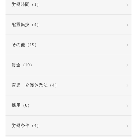
労働時間（1）
再雇用制度
出勤日数
配置転換（4）
出向
出向命令
その他（19）
出社命令
割増賃金
賃金（10）
労使協定
労働
労働基準法
労働契約
育児・介護休業法（4）
労働契約法
採用（6）
労働契約法の改正
労働条件（4）
労働審判
労働時間