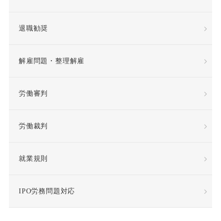
平等取扱義務
年俸
退職勧奨
年俸制
役員定年制
解雇問題・整理解雇
待遇向上
後遺障害
労働審判
復職
情報漏洩
労働裁判
慰謝料
懲戒
懲戒処分
懲戒解雇
就業規則
成果報酬
手当・補償
IPO労務問題対応
指示監督義務違反
採用