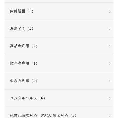
労働者派遣法の改正
内部通報（3）
労働者災害補償保険
派遣労働（2）
労基法
労災
高齢者雇用（2）
労災不支給
労災保険
労災保険法
勤務態度
障害者雇用（1）
勤務成績
勤務成績不良
働き方改革（4）
反復継続
取締役
メンタルヘルス（6）
同一労働同一賃金原則
残業代請求対応、未払い賃金対応（5）