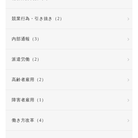
労働者性
競業行為・引き抜き（2）
労働者派遣法の改正
内部通報（3）
労働者災害補償保険
派遣労働（2）
労基法
労災
高齢者雇用（2）
労災不支給
労災保険
労災保険法
勤務態度
障害者雇用（1）
勤務成績
勤務成績不良
働き方改革（4）
反復継続
取締役