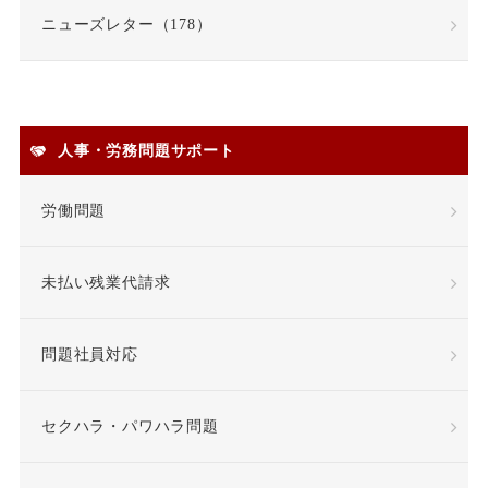
ニューズレター（178）
契約職員
嫌がらせ
安全衛生
人事・労務問題サポート
安全配慮義務違反
定年
労働問題
定年退職
未払い残業代請求
専門業務型裁量労働制
問題社員対応
就業場所
就業規則
差額賃金
差額賃金
セクハラ・パワハラ問題
希望退職優遇制度