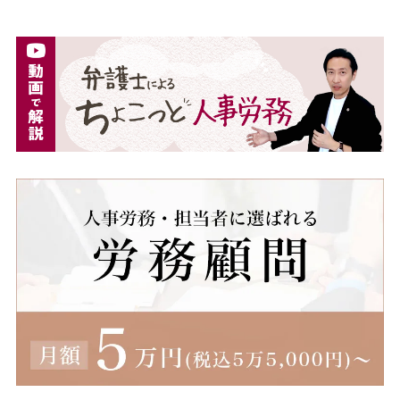
派遣
派遣先
派遣先会社
派遣労働者
深夜割増手当
深夜割増賃金
深夜労働
減額
無断欠勤
無期労働契約
無期転換ルール
無期雇用
産休