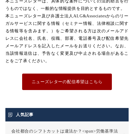
本ニューズレターは、具体的な案件についての法的助言を行
うものではなく、一般的な情報提供を目的とするものです。
みなし残業代
本ニューズレター及び弁護士法人ALG&Associatesからのリー
ガルサービスに関する情報（セミナー情報、法律相談に関す
メンタルヘルス
る情報等を含みます。）をご希望される方は次のメールアド
レスに会社名、氏名、役職、部署、電話番号及び配信希望先
メールアドレスを記入したメールをお送りください。なお、
ユニオン
当該情報送信は、予告なく変更及び中止される場合があるこ
とをご了承ください。
不利益取り扱い
不利益変更
ニューズレターの配信希望はこちら
不合理な労働条件
不当利得返還請求
人気記事
会社都合のシフトカットは違法か？<span>労働基準法
不当労働行為
不支給