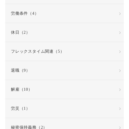
労働契約法の改正
労働条件（4）
労働審判
労働時間
休日（2）
労働時間・休憩・休日
フレックスタイム関連（5）
労働条件
退職（9）
労働条件通知書
労働災害（労災）
解雇（10）
労働組合
労災（1）
労働組合・ユニオン
秘密保持義務（2）