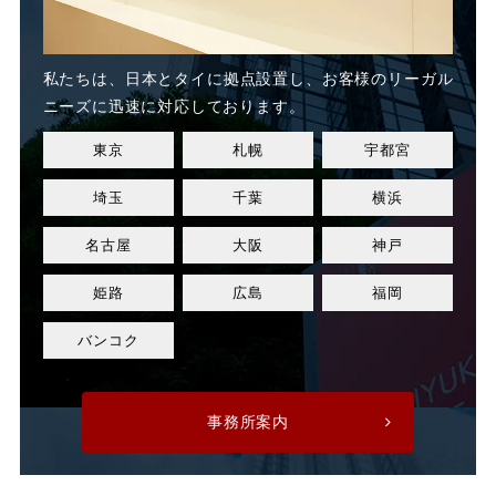
業務態度
業務起因性
私たちは、日本とタイに
拠点設置し、お客様のリーガル
業務軽減
業績不良
ニーズに迅速に対応しております。
東京
札幌
宇都宮
業績改善
権利濫用
埼玉
千葉
横浜
正社員
正社員登用
名古屋
大阪
神戸
正規社員
死亡
姫路
広島
福岡
残業
残業代
バンコク
残業手当
残業時間
事務所案内
法令遵守
注意指導