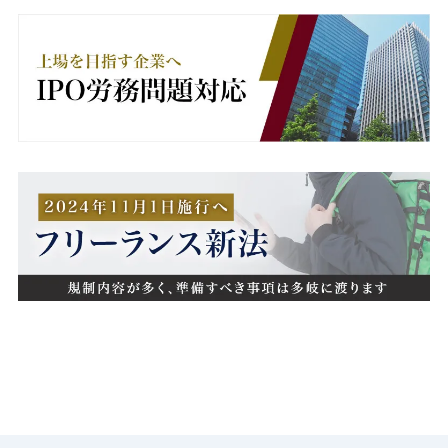
産業医
男女雇用機会均等法
異動
病欠
療養休暇
療養補償
相談窓口
睡眠不足
短時間勤務
秘密保持義務
競業避止義務