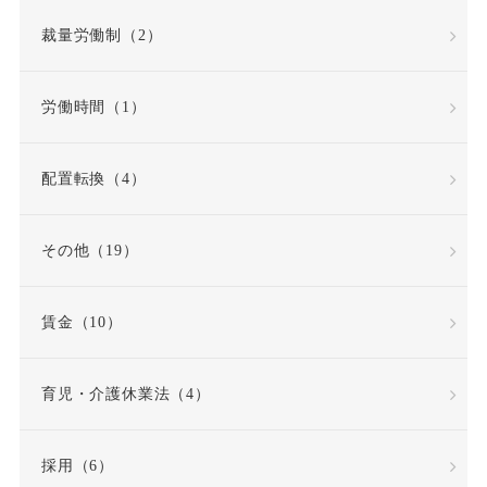
内定取り消し
内部告発
裁量労働制（2）
内部通報窓口
再雇用
労働時間（1）
再雇用制度
出勤日数
配置転換（4）
出向
出向命令
その他（19）
出社命令
割増賃金
賃金（10）
労使協定
労働
労働基準法
労働契約
育児・介護休業法（4）
労働契約法
採用（6）