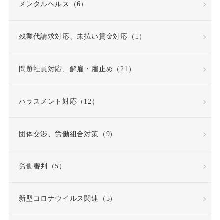
メンタルヘルス（6）
同一労働同一賃金原則
残業代請求対応、未払い賃金対応（5）
問題社員
嘱託就業規則
問題社員対応、解雇・雇止め（21）
因果関係
団体交渉
ハラスメント対応（12）
固定時間外労働賃金
固定残業代
団体交渉、労働組合対策（9）
固定残業代該当性
労働審判（5）
在宅勤務
契約更新
新型コロナウイルス関連（5）
契約書
契約社員