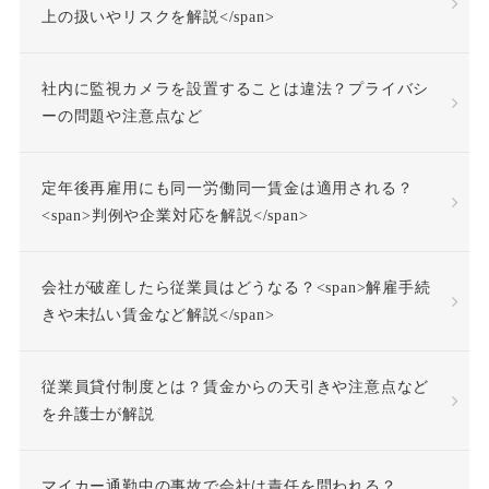
上の扱いやリスクを解説</span>
不正受給
不法行為
社内に監視カメラを設置することは違法？プライバシ
不法行為責任
ーの問題や注意点など
不活動仮眠時間
不眠症
定年後再雇用にも同一労働同一賃金は適用される？
<span>判例や企業対応を解説</span>
不調者
中途採用
会社が破産したら従業員はどうなる？<span>解雇手続
事前承認
事業場外労働
きや未払い賃金など解説</span>
交通費
人格尊重義務
従業員貸付制度とは？賃金からの天引きや注意点など
を弁護士が解説
付加金
任務懈怠責任
マイカー通勤中の事故で会社は責任を問われる？
企業再生
休日出勤