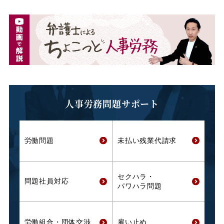
人事労務問題サポート
労働問題
未払い残業代
請求
セクハラ・
問題社員対応
パワハラ問題
労働組合・
団体交渉
雇い止め