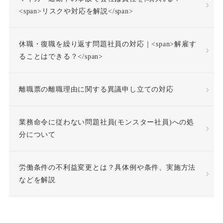
<span>リスクや対応を解説</span>
休日労働
休暇
休職・復職を繰り返す問題社員の対応｜<span>解雇す
休業補償
休職
ることはできる？</span>
休職合意
休職命令
離職票の離職理由に関する異議申し立ての対応
休職期間
休養理由
業務命令に従わない問題社員(モンスター社員)への処
分について
使用者責任
労働条件の不利益変更とは？具体例や条件、実施方法
個人情報の利用目的
などを解説
個人情報の取扱い