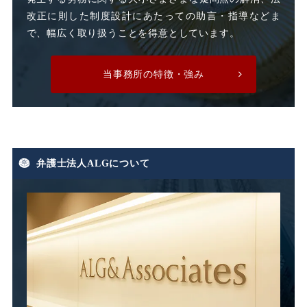
時間外割増賃金
改正に則した制度設計にあたっての助言・指導などま
で、幅広く取り扱うことを得意としています。
時間外労働
時間外手当
当事務所の特徴・強み
有期労働契約
有期契約
有期雇用
有給休暇
弁護士法人ALGについて
期末手当
期間雇用
未払い
未払い残業代
未払い賃金
未払賃料
未払賃金
業務委託