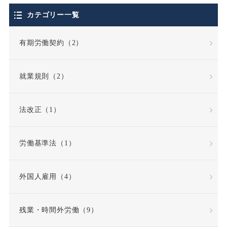
個人情報保護法
カテゴリー一覧
停職処分
偽装請負
有期労働契約（2）
債務不履行
就業規則（2）
債務不履行責任
法改正（1）
全労働日
公務員
労働基準法（1）
公益通報・内部告発
外国人雇用（4）
公益通報者保護法
共同設立者
残業・時間外労働（9）