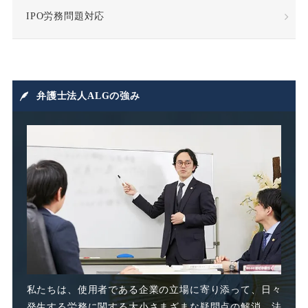
成果報酬
手当・補償
IPO労務問題対応
指示監督義務違反
採用
損害賠償
損害賠償請求
弁護士法人ALGの強み
損益相殺
支給日在籍要件
改善指導
改正高年法
整理解雇
日雇派遣
時間外割増手当
私たちは、使用者である企業の立場に寄り添って、日々
発生する労務に関する大小さまざまな疑問点の解消、法