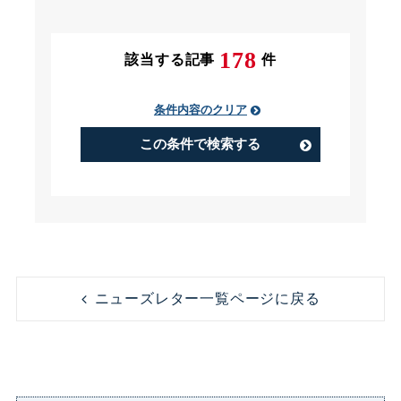
条件にチェック
178
該当する記事
件
条件内容のクリア
PIP（Performance Improvement
Plan）
この条件で検索する
アルバイト
うつ病
コンビニ
コンプライアンス
ニューズレター一覧ページに戻る
ストレス
セクシャルハラスメント（セクハ