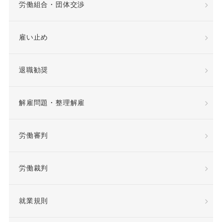
労働組合・団体交渉
希望退職者
雇い止め
平等取扱義務
年俸
退職勧奨
年俸制
役員定年制
解雇問題・整理解雇
待遇向上
後遺障害
労働審判
復職
情報漏洩
労働裁判
慰謝料
懲戒
懲戒処分
懲戒解雇
就業規則