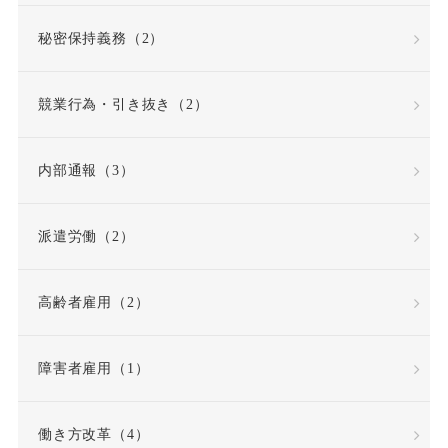
労働組合・ユニオン
秘密保持義務（2）
労働者性
競業行為・引き抜き（2）
労働者派遣法の改正
内部通報（3）
労働者災害補償保険
派遣労働（2）
労基法
労災
高齢者雇用（2）
労災不支給
労災保険
労災保険法
勤務態度
障害者雇用（1）
勤務成績
勤務成績不良
働き方改革（4）