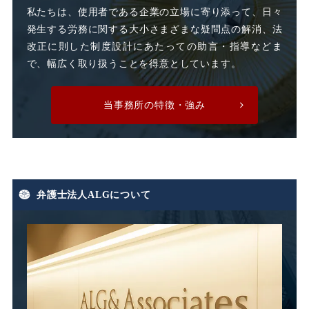
時間外割増手当
私たちは、使用者である企業の立場に寄り添って、日々
発生する労務に関する大小さまざまな疑問点の解消、法
時間外割増賃金
改正に則した制度設計にあたっての助言・指導などま
で、幅広く取り扱うことを得意としています。
時間外労働
時間外手当
当事務所の特徴・強み
有期労働契約
有期契約
有期雇用
有給休暇
弁護士法人ALGについて
期末手当
期間雇用
未払い
未払い残業代
未払い賃金
未払賃料