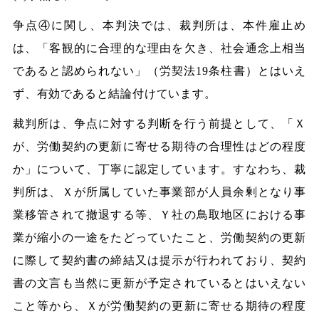
争点④に関し、本判決では、裁判所は、本件雇止め
は、「客観的に合理的な理由を欠き、社会通念上相当
であると認められない」（労契法19条柱書）とはいえ
ず、有効であると結論付けています。
裁判所は、争点に対する判断を行う前提として、「Ｘ
が、労働契約の更新に寄せる期待の合理性はどの程度
か」について、丁寧に認定しています。すなわち、裁
判所は、Ｘが所属していた事業部が人員余剰となり事
業移管されて撤退する等、Ｙ社の鳥取地区における事
業が縮小の一途をたどっていたこと、労働契約の更新
に際して契約書の締結又は提示が行われており、契約
書の文言も当然に更新が予定されているとはいえない
こと等から、Ｘが労働契約の更新に寄せる期待の程度