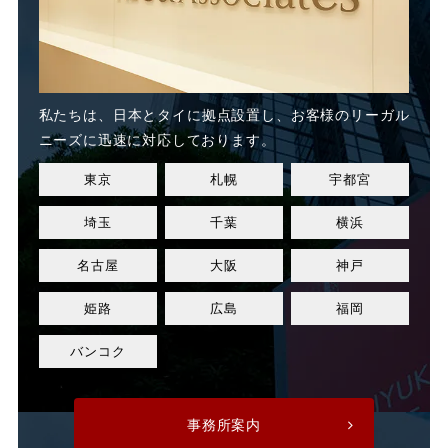
未払賃金
業務委託
業務態度
業務起因性
私たちは、日本とタイに
拠点設置し、お客様のリーガル
業務軽減
業績不良
ニーズに迅速に対応しております。
東京
札幌
宇都宮
業績改善
権利濫用
埼玉
千葉
横浜
正社員
正社員登用
名古屋
大阪
神戸
正規社員
死亡
姫路
広島
福岡
残業
残業代
バンコク
残業手当
残業時間
事務所案内