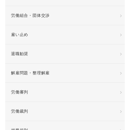
希望退職優遇制度
労働組合・団体交渉
希望退職者
雇い止め
平等取扱義務
年俸
退職勧奨
年俸制
役員定年制
解雇問題・整理解雇
待遇向上
後遺障害
労働審判
復職
情報漏洩
労働裁判
慰謝料
懲戒
懲戒処分
懲戒解雇