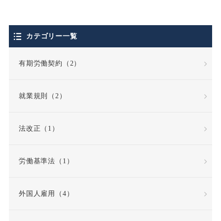
個人情報保護法
カテゴリー一覧
停職処分
偽装請負
有期労働契約（2）
債務不履行
就業規則（2）
債務不履行責任
法改正（1）
全労働日
公務員
労働基準法（1）
公益通報・内部告発
外国人雇用（4）
公益通報者保護法