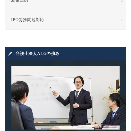
就業規則
成果報酬
手当・補償
IPO労務問題対応
指示監督義務違反
採用
損害賠償
損害賠償請求
弁護士法人ALGの強み
損益相殺
支給日在籍要件
改善指導
改正高年法
整理解雇
日雇派遣