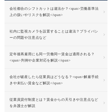
会社都合のシフトカットは違法か？<span>労働基準法
不当労働行為
不支給
上の扱いやリスクを解説</span>
不正受給
不法行為
社内に監視カメラを設置することは違法？プライバシ
不法行為責任
ーの問題や注意点など
不活動仮眠時間
不眠症
定年後再雇用にも同一労働同一賃金は適用される？
<span>判例や企業対応を解説</span>
不調者
中途採用
会社が破産したら従業員はどうなる？<span>解雇手続
事前承認
事業場外労働
きや未払い賃金など解説</span>
交通費
人格尊重義務
従業員貸付制度とは？賃金からの天引きや注意点など
を弁護士が解説
付加金
任務懈怠責任