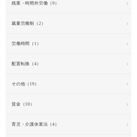
共同設立者
残業・時間外労働（9）
内定取り消し
内部告発
裁量労働制（2）
内部通報窓口
再雇用
労働時間（1）
再雇用制度
出勤日数
配置転換（4）
出向
出向命令
その他（19）
出社命令
割増賃金
賃金（10）
労使協定
労働
労働基準法
労働契約
育児・介護休業法（4）