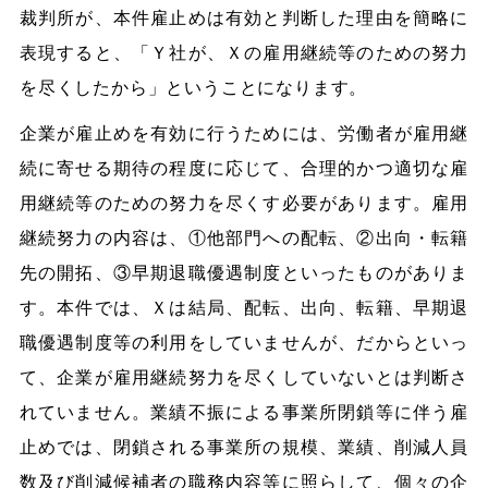
裁判所が、本件雇止めは有効と判断した理由を簡略に
表現すると、「Ｙ社が、Ｘの雇用継続等のための努力
を尽くしたから」ということになります。
企業が雇止めを有効に行うためには、労働者が雇用継
続に寄せる期待の程度に応じて、合理的かつ適切な雇
用継続等のための努力を尽くす必要があります。雇用
継続努力の内容は、①他部門への配転、②出向・転籍
先の開拓、③早期退職優遇制度といったものがありま
す。本件では、Ｘは結局、配転、出向、転籍、早期退
職優遇制度等の利用をしていませんが、だからといっ
て、企業が雇用継続努力を尽くしていないとは判断さ
れていません。業績不振による事業所閉鎖等に伴う雇
止めでは、閉鎖される事業所の規模、業績、削減人員
数及び削減候補者の職務内容等に照らして、個々の企