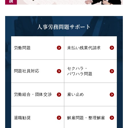
人事労務問題サポート
労働問題
未払い残業代
請求
セクハラ・
問題社員対応
パワハラ問題
労働組合・
団体交渉
雇い止め
退職勧奨
解雇問題・
整理解雇