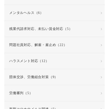
反復継続
取締役
メンタルヘルス（6）
同一労働同一賃金原則
残業代請求対応、未払い賃金対応（5）
問題社員
嘱託就業規則
問題社員対応、解雇・雇止め（22）
因果関係
団体交渉
ハラスメント対応（12）
固定時間外労働賃金
固定残業代
団体交渉、労働組合対策（9）
固定残業代該当性
労働審判（5）
在宅勤務
契約更新