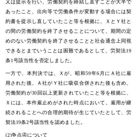
又は提示を行い、労働契約を締結し直すことが大半で
あったこと、出向等で労働条件が変動する場合には契
約書を提示し直していたこと等を根拠に、ＸとＹ社と
の間の労働契約を終了させることについて、期間の定
めのない労働契約を終了させることと社会通念上同視
できるとまでいうことは困難であるとして、労契法19
条1号該当性を否定しました。
一方で、本判決では、Ｘが、昭和59年6月にＡ社に雇
用された後、Ａ社がＹ社に吸収合併された後も含め、
労働契約が30回以上更新されていたこと等を根拠に、
Ｘには、本件雇止めがされた時点において、雇用が継
続されることへの合理的期待が生じていたとして、労
契法19条2号該当性を認めました。
(2)争点④について