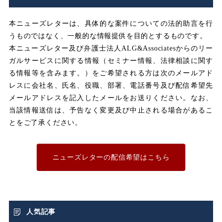
みなし労働
みなし残業
本ニューズレターは、具体的な案件についての法的助言を行
うものではなく、一般的な情報提供を目的とするものです。
みなし残業代
本ニューズレター及び弁護士法人ALG&Associatesからのリー
ガルサービスに関する情報（セミナー情報、法律相談に関す
メンタルヘルス
る情報等を含みます。）をご希望される方は次のメールアド
レスに会社名、氏名、役職、部署、電話番号及び配信希望先
メールアドレスを記入したメールをお送りください。なお、
ユニオン
当該情報送信は、予告なく変更及び中止される場合があるこ
とをご了承ください。
不利益取り扱い
不利益変更
ニューズレターの配信希望はこちら
不合理な労働条件
不当利得返還請求
人気記事