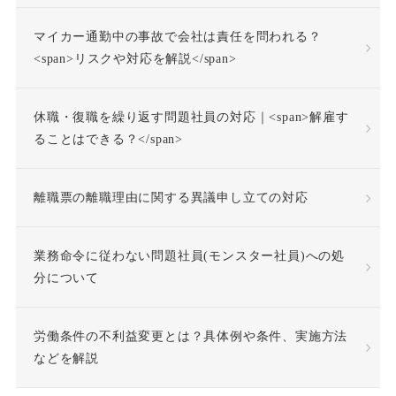
マイカー通勤中の事故で会社は責任を問われる？
企業再生
休日出勤
<span>リスクや対応を解説</span>
休日労働
休暇
休職・復職を繰り返す問題社員の対応｜<span>解雇す
休業補償
休職
ることはできる？</span>
休職合意
休職命令
離職票の離職理由に関する異議申し立ての対応
休職期間
休養理由
業務命令に従わない問題社員(モンスター社員)への処
分について
使用者責任
労働条件の不利益変更とは？具体例や条件、実施方法
個人情報の利用目的
などを解説
個人情報の取扱い