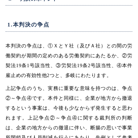
1.本判決の争点
本判決の争点は、①ＸとＹ社（及びＡ社）との間の労
働契約が期間の定めのある労働契約にあたるか、②労
契法19条1号該当性、③労契法19条2号該当性、④本件
雇止めの有効性他2つと、多岐にわたります。
上記争点のうち、実務に重要な意味を持つのは、争点
②～争点④です。本件と同様に、企業が地方から撤退
するという事案は、今後も少なからず発生すると思わ
れます。上記争点②～争点④に関する裁判所の判断
は、企業の地方からの撤退に伴い、断腸の思いで事業
所閉鎖及び人員削減を行うにあたり、先例として参考