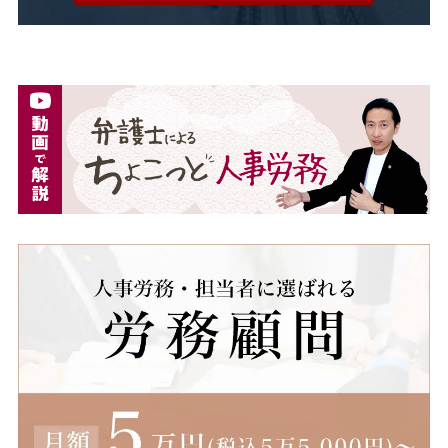
法令遵守
注意指導
派遣
派遣先
派遣先会社
派遣労働者
深夜割増手当
深夜割増賃金
深夜労働
減額
無断欠勤
無期労働契約
無期転換ルール