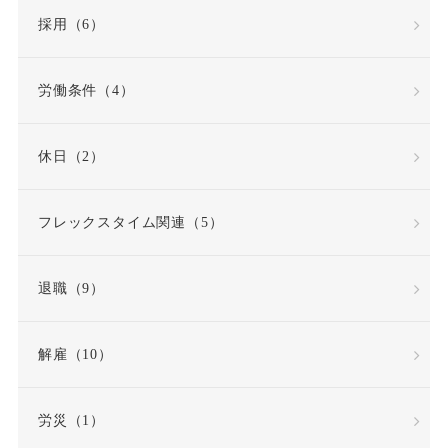
労働契約法
採用（6）
労働契約法の改正
労働条件（4）
労働審判
労働時間
休日（2）
労働時間・休憩・休日
フレックスタイム関連（5）
労働条件
退職（9）
労働条件通知書
労働災害（労災）
解雇（10）
労働組合
労災（1）