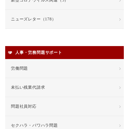
新型コロナウイルス関連（5）
契約書
契約社員
ニューズレター（178）
契約職員
嫌がらせ
安全衛生
人事・労務問題サポート
安全配慮義務違反
定年
労働問題
定年退職
未払い残業代請求
専門業務型裁量労働制
問題社員対応
就業場所
就業規則
差額賃金
差額賃金
セクハラ・パワハラ問題