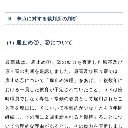
Ⅲ 争点に対する裁判所の判断
(1) 雇止め①、②について
最高裁は、雇止め①、②の効力を否定した原審及び
原々審の判断を是認しました。原審及び原々審では、
雇止め①について「雇止め法理」をあげ、ⅰ複数年に
おける一貫した教育が予定されていたこと、ⅱＸは臨
時職員ではなく専任・常勤の教員として雇用されたこ
と等を理由に、Ｘにおいて本契約が少なくとも３年間
継続し、その間に２回更新されると期待することにつ
いて合理的な理由があるとし、その効力を否定しまし