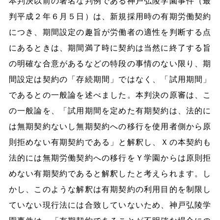
本判決以前の著名な判例である神戸弘陵学園事件（最
判平成２年６月５日）は、新規採用時の有期労働契約
につき、期間設定の趣旨が労働者の適性を判断する点
にあるときは、期間満了時に契約は当然に終了する旨
の明確な合意があるなどの特段の事情のない限り、期
間設定は契約の「存続期間」ではなく、「試用期間」
であるとの一般論を述べました。本判決の原審は、こ
の一般論を、「試用期間を定めた有期契約は、法的に
は無期契約ないし無期契約への移行を使用者側から原
則拒めない有期契約である」と解釈し、Ｘの本契約も
法的には無期労働契約への移行をＹ学園からは原則拒
めない有期契約であると解釈したと考えられます。し
かし、このような解釈は有期契約の利用目的を制限し
ていない現行法には合致していないため、神戸弘陵学