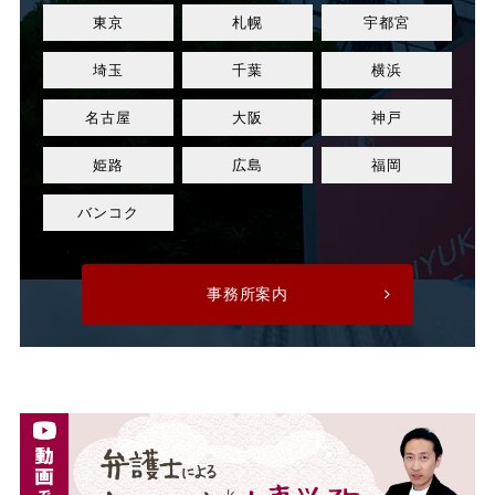
東京
札幌
宇都宮
業績改善
権利濫用
埼玉
千葉
横浜
正社員
正社員登用
名古屋
大阪
神戸
正規社員
死亡
姫路
広島
福岡
残業
残業代
バンコク
残業手当
残業時間
事務所案内
法令遵守
注意指導
派遣
派遣先
派遣先会社
派遣労働者