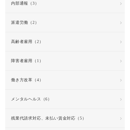
内部通報（3）
労働者災害補償保険
派遣労働（2）
労基法
労災
高齢者雇用（2）
労災不支給
労災保険
労災保険法
勤務態度
障害者雇用（1）
勤務成績
勤務成績不良
働き方改革（4）
反復継続
取締役
メンタルヘルス（6）
同一労働同一賃金原則
残業代請求対応、未払い賃金対応（5）
問題社員
嘱託就業規則