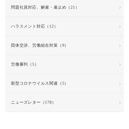
問題社員対応、解雇・雇止め（21）
因果関係
団体交渉
ハラスメント対応（12）
固定時間外労働賃金
固定残業代
団体交渉、労働組合対策（9）
固定残業代該当性
労働審判（5）
在宅勤務
契約更新
新型コロナウイルス関連（5）
契約書
契約社員
ニューズレター（178）
契約職員
嫌がらせ
安全衛生