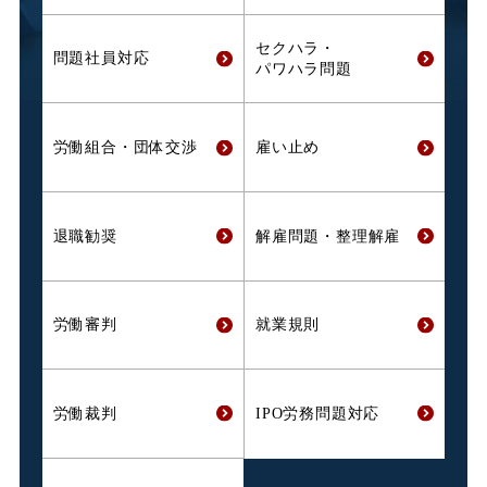
セクハラ・
問題社員対応
パワハラ問題
労働組合・
団体交渉
雇い止め
退職勧奨
解雇問題・
整理解雇
労働審判
就業規則
労働裁判
IPO労務問題対応