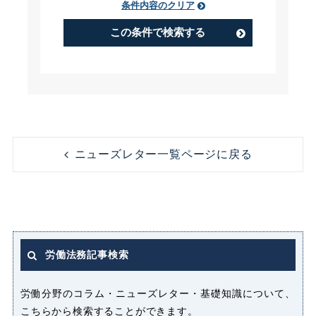
条件内容のクリア
PIP（Performance Improvement
Plan）
この条件で検索する
アルバイト
うつ病
コンビニ
コンプライアンス
ニューズレター一覧ページに戻る
ストレス
セクシャルハラスメント（セクハ
ラ）
労働法務記事検索
パート
パートタイマー
労働分野のコラム・ニューズレター・基礎知識について、
こちらから検索することができます。