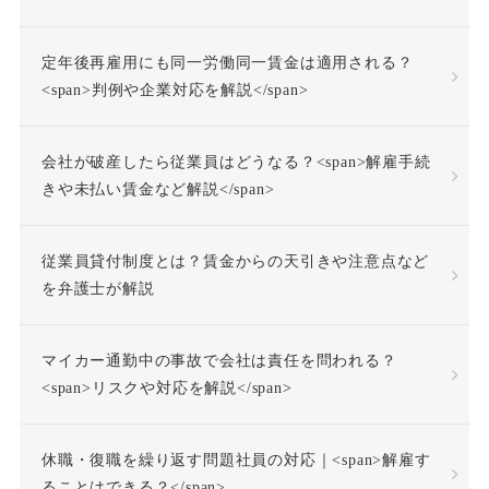
不活動仮眠時間
不眠症
定年後再雇用にも同一労働同一賃金は適用される？
<span>判例や企業対応を解説</span>
不調者
中途採用
会社が破産したら従業員はどうなる？<span>解雇手続
事前承認
事業場外労働
きや未払い賃金など解説</span>
交通費
人格尊重義務
従業員貸付制度とは？賃金からの天引きや注意点など
を弁護士が解説
付加金
任務懈怠責任
マイカー通勤中の事故で会社は責任を問われる？
企業再生
休日出勤
<span>リスクや対応を解説</span>
休日労働
休暇
休職・復職を繰り返す問題社員の対応｜<span>解雇す
休業補償
休職
ることはできる？</span>