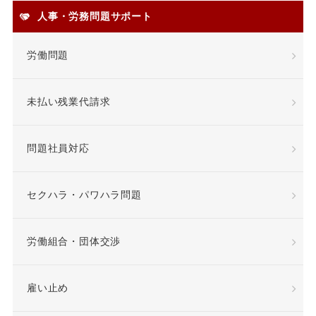
人事・労務問題サポート
安全配慮義務違反
定年
労働問題
定年退職
未払い残業代請求
専門業務型裁量労働制
問題社員対応
就業場所
就業規則
差額賃金
差額賃金
セクハラ・パワハラ問題
希望退職優遇制度
労働組合・団体交渉
希望退職者
雇い止め
平等取扱義務
年俸