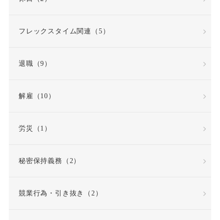
労働時間・休憩・休日
フレックスタイム関連（5）
労働条件
退職（9）
労働条件通知書
労働災害（労災）
解雇（10）
労働組合
労災（1）
労働組合・ユニオン
秘密保持義務（2）
労働者性
競業行為・引き抜き（2）
労働者派遣法の改正