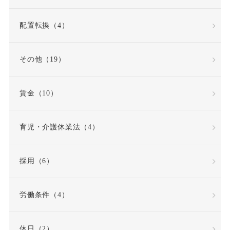
再雇用制度
出勤日数
配置転換（4）
出向
出向命令
その他（19）
出社命令
割増賃金
賃金（10）
労使協定
労働
労働基準法
労働契約
育児・介護休業法（4）
労働契約法
採用（6）
労働契約法の改正
労働条件（4）
労働審判
労働時間
休日（2）