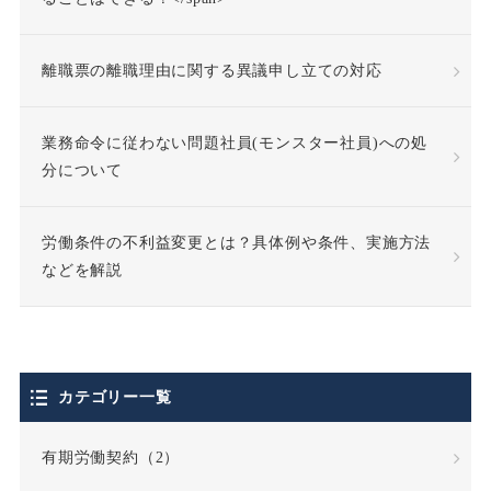
休職合意
休職命令
離職票の離職理由に関する異議申し立ての対応
休職期間
休養理由
業務命令に従わない問題社員(モンスター社員)への処
分について
使用者責任
労働条件の不利益変更とは？具体例や条件、実施方法
個人情報の利用目的
などを解説
個人情報の取扱い
個人情報保護法
カテゴリー一覧
停職処分
偽装請負
有期労働契約（2）