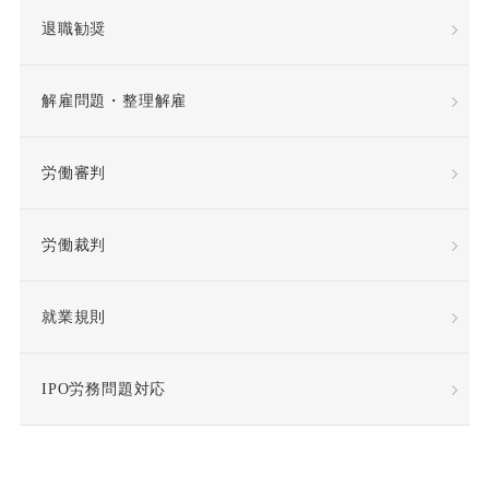
退職勧奨
年俸制
役員定年制
解雇問題・整理解雇
待遇向上
後遺障害
労働審判
復職
情報漏洩
労働裁判
慰謝料
懲戒
懲戒処分
懲戒解雇
就業規則
成果報酬
手当・補償
IPO労務問題対応
指示監督義務違反
採用