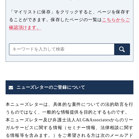
ハラスメント
「マイリストに保存」をクリックすると、ページを保存す
ることができます。保存したページの一覧は
こちらからご
パワーハラスメント（パワハラ）
確認頂けます。
プライバシー侵害
マタニティハラスメント（マタハ
ラ）
みなし
みなし割増賃金
ニューズレターのご登録について
みなし労働
みなし残業
本ニューズレターは、具体的な案件についての法的助言を行
うものではなく、一般的な情報提供を目的とするものです。
みなし残業代
本ニューズレター及び弁護士法人ALG&Associatesからのリー
ガルサービスに関する情報（セミナー情報、法律相談に関す
メンタルヘルス
る情報等を含みます。）をご希望される方は次のメールアド