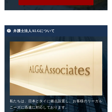
有期労働契約
有期契約
有期雇用
有給休暇
弁護士法人ALGについて
期末手当
期間雇用
未払い
未払い残業代
未払い賃金
未払賃料
未払賃金
業務委託
業務態度
業務起因性
私たちは、日本とタイに
拠点設置し、お客様のリーガル
業務軽減
業績不良
ニーズに迅速に対応しております。