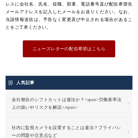
レスに会社名、氏名、役職、部署、電話番号及び配信希望先
メールアドレスを記入したメールをお送りください。なお、
ユニオン
当該情報送信は、予告なく変更及び中止される場合があるこ
とをご了承ください。
不利益取り扱い
不利益変更
ニューズレターの配信希望はこちら
不合理な労働条件
不当利得返還請求
人気記事
会社都合のシフトカットは違法か？<span>労働基準法
不当労働行為
不支給
上の扱いやリスクを解説</span>
不正受給
不法行為
社内に監視カメラを設置することは違法？プライバシ
不法行為責任
ーの問題や注意点など