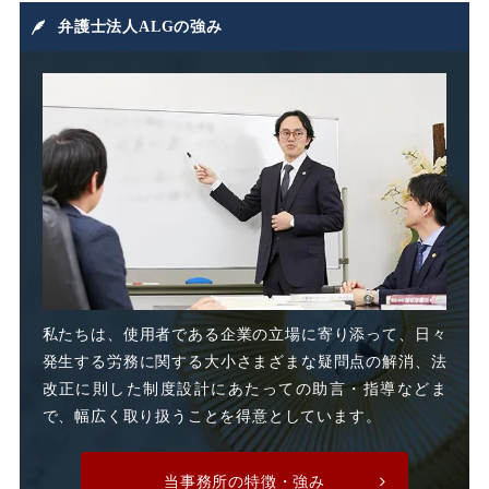
損害賠償
損害賠償請求
弁護士法人ALGの強み
損益相殺
支給日在籍要件
改善指導
改正高年法
整理解雇
日雇派遣
時間外割増手当
私たちは、使用者である企業の立場に寄り添って、日々
発生する労務に関する大小さまざまな疑問点の解消、法
時間外割増賃金
改正に則した制度設計にあたっての助言・指導などま
で、幅広く取り扱うことを得意としています。
時間外労働
時間外手当
当事務所の特徴・強み