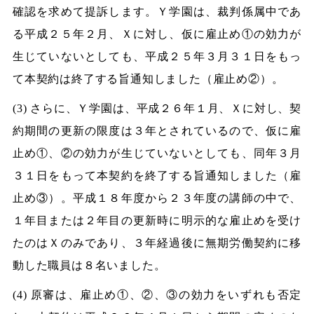
確認を求めて提訴します。Ｙ学園は、裁判係属中であ
る平成２５年２月、Ｘに対し、仮に雇止め①の効力が
生じていないとしても、平成２５年３月３１日をもっ
て本契約は終了する旨通知しました（雇止め②）。
(3) さらに、Ｙ学園は、平成２６年１月、Ｘに対し、契
約期間の更新の限度は３年とされているので、仮に雇
止め①、②の効力が生じていないとしても、同年３月
３１日をもって本契約を終了する旨通知しました（雇
止め③）。平成１８年度から２３年度の講師の中で、
１年目または２年目の更新時に明示的な雇止めを受け
たのはＸのみであり、３年経過後に無期労働契約に移
動した職員は８名いました。
(4) 原審は、雇止め①、②、③の効力をいずれも否定