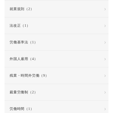
債務不履行
就業規則（2）
債務不履行責任
法改正（1）
全労働日
公務員
労働基準法（1）
公益通報・内部告発
外国人雇用（4）
公益通報者保護法
共同設立者
残業・時間外労働（9）
内定取り消し
内部告発
裁量労働制（2）
内部通報窓口
再雇用
労働時間（1）