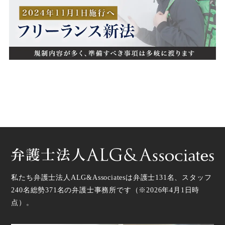
私たち弁護士法人ALG&Associatesは弁護士
131
名、スタッフ
240名
総勢
371
名の弁護士事務所です（
※2026年4月1日時
点
）。