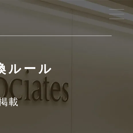
換ルール
号掲載