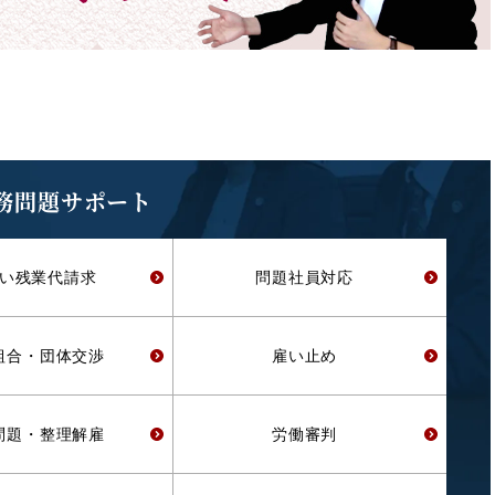
務問題サポート
い残業代
請求
問題社員対応
組合・
団体交渉
雇い止め
問題・
整理解雇
労働審判