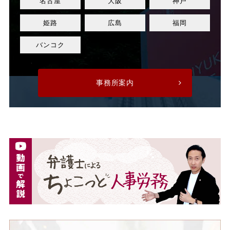
名古屋
大阪
神戸
正規社員
死亡
姫路
広島
福岡
残業
残業代
バンコク
残業手当
残業時間
事務所案内
法令遵守
注意指導
派遣
派遣先
派遣先会社
派遣労働者
深夜割増手当
深夜割増賃金
深夜労働