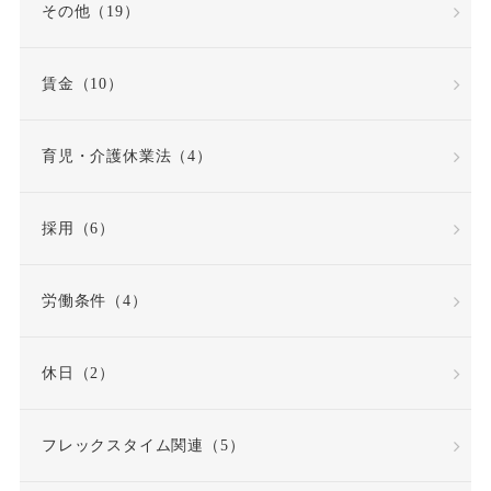
その他（19）
出社命令
割増賃金
賃金（10）
労使協定
労働
労働基準法
労働契約
育児・介護休業法（4）
労働契約法
採用（6）
労働契約法の改正
労働条件（4）
労働審判
労働時間
休日（2）
労働時間・休憩・休日
フレックスタイム関連（5）
労働条件