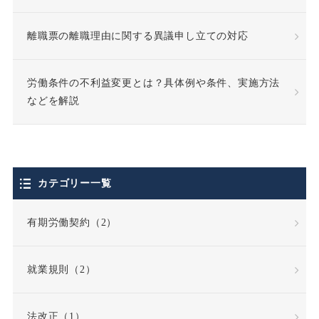
休職期間
休養理由
離職票の離職理由に関する異議申し立ての対応
使用者責任
労働条件の不利益変更とは？具体例や条件、実施方法
個人情報の利用目的
などを解説
個人情報の取扱い
個人情報保護法
カテゴリー一覧
停職処分
偽装請負
有期労働契約（2）
債務不履行
就業規則（2）
債務不履行責任
法改正（1）