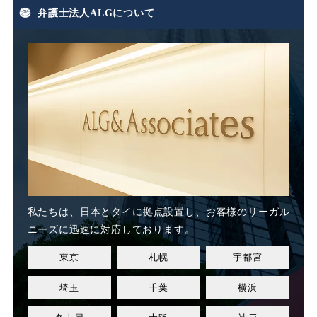
弁護士法人ALGについて
期末手当
期間雇用
未払い
未払い残業代
未払い賃金
未払賃料
未払賃金
業務委託
業務態度
業務起因性
私たちは、日本とタイに
拠点設置し、お客様のリーガル
業務軽減
業績不良
ニーズに迅速に対応しております。
東京
札幌
宇都宮
業績改善
権利濫用
埼玉
千葉
横浜
正社員
正社員登用