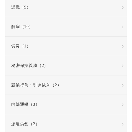
退職（9）
労働条件通知書
労働災害（労災）
解雇（10）
労働組合
労災（1）
労働組合・ユニオン
秘密保持義務（2）
労働者性
競業行為・引き抜き（2）
労働者派遣法の改正
内部通報（3）
労働者災害補償保険
派遣労働（2）
労基法
労災