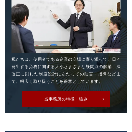
支給日在籍要件
改善指導
改正高年法
整理解雇
日雇派遣
時間外割増手当
私たちは、使用者である企業の立場に寄り添って、日々
発生する労務に関する大小さまざまな疑問点の解消、法
時間外割増賃金
改正に則した制度設計にあたっての助言・指導などま
で、幅広く取り扱うことを得意としています。
時間外労働
時間外手当
当事務所の特徴・強み
有期労働契約
有期契約
有期雇用
有給休暇