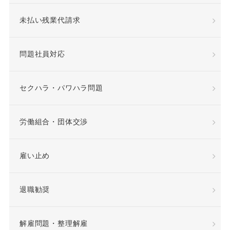
未払い残業代請求
専門業務型裁量労働制
問題社員対応
就業場所
就業規則
差額賃金
差額賃金
セクハラ・パワハラ問題
希望退職優遇制度
労働組合・団体交渉
希望退職者
雇い止め
平等取扱義務
年俸
退職勧奨
年俸制
役員定年制
解雇問題・整理解雇