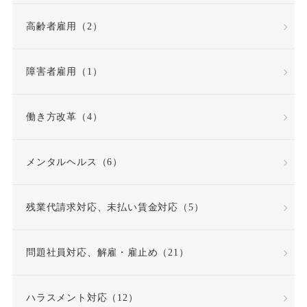
高齢者雇用（2）
労災不支給
労災保険
労災保険法
勤務態度
障害者雇用（1）
勤務成績
勤務成績不良
働き方改革（4）
反復継続
取締役
メンタルヘルス（6）
同一労働同一賃金原則
残業代請求対応、未払い賃金対応（5）
問題社員
嘱託就業規則
問題社員対応、解雇・雇止め（21）
因果関係
団体交渉
ハラスメント対応（12）
固定時間外労働賃金