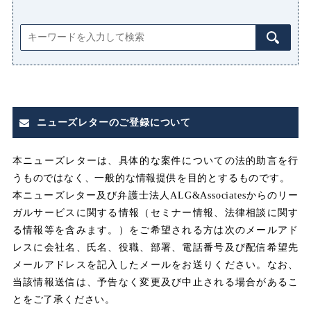
プライバシー侵害
マタニティハラスメント（マタハ
ラ）
みなし
みなし割増賃金
ニューズレターのご登録について
みなし労働
みなし残業
本ニューズレターは、具体的な案件についての法的助言を行
うものではなく、一般的な情報提供を目的とするものです。
みなし残業代
本ニューズレター及び弁護士法人ALG&Associatesからのリー
ガルサービスに関する情報（セミナー情報、法律相談に関す
メンタルヘルス
る情報等を含みます。）をご希望される方は次のメールアド
レスに会社名、氏名、役職、部署、電話番号及び配信希望先
メールアドレスを記入したメールをお送りください。なお、
ユニオン
当該情報送信は、予告なく変更及び中止される場合があるこ
とをご了承ください。
不利益取り扱い