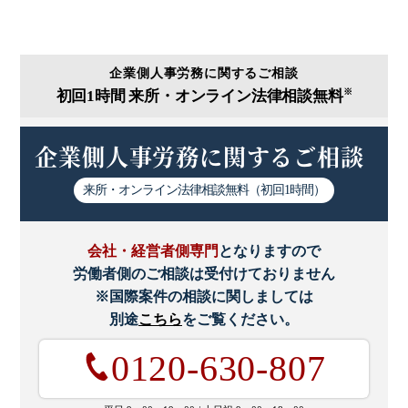
継続雇用
継続雇用制度
企業側人事労務に関するご相談
※
初回1時間
来所・オンライン法律相談無料
義務的団交事項
企業側人事労務に関するご相談
義務違反
老齢厚生年金
来所・オンライン
法律相談無料（初回1時間）
職務怠慢
職務等級制
会社・経営者側専門
となりますので
職場復帰
職種限定合意
労働者側のご相談は受付けておりません
※国際案件の相談に関しましては
育休
育休法
別途
こちら
をご覧ください。
0120-630-807
育児・介護休業