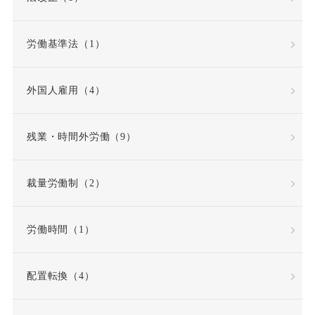
全労働日
公務員
労働基準法（1）
公益通報・内部告発
外国人雇用（4）
公益通報者保護法
共同設立者
残業・時間外労働（9）
内定取り消し
内部告発
裁量労働制（2）
内部通報窓口
再雇用
労働時間（1）
再雇用制度
出勤日数
配置転換（4）
出向
出向命令