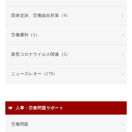
固定残業代
団体交渉、労働組合対策（9）
固定残業代該当性
労働審判（5）
在宅勤務
契約更新
新型コロナウイルス関連（5）
契約書
契約社員
ニューズレター（178）
契約職員
嫌がらせ
安全衛生
人事・労務問題サポート
安全配慮義務違反
定年
労働問題
定年退職