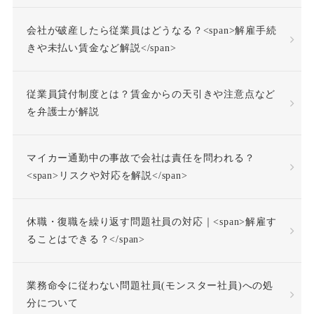
会社が破産したら従業員はどうなる？<span>解雇手続
事前承認
事業場外労働
きや未払い賃金など解説</span>
交通費
人格尊重義務
従業員貸付制度とは？賃金からの天引きや注意点など
を弁護士が解説
付加金
任務懈怠責任
マイカー通勤中の事故で会社は責任を問われる？
企業再生
休日出勤
<span>リスクや対応を解説</span>
休日労働
休暇
休職・復職を繰り返す問題社員の対応｜<span>解雇す
休業補償
休職
ることはできる？</span>
休職合意
休職命令
業務命令に従わない問題社員(モンスター社員)への処
分について