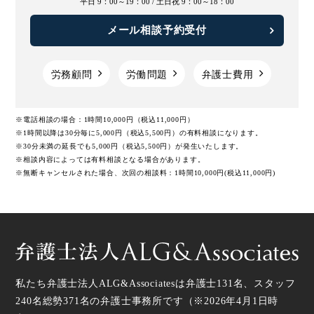
平日 9：00～19：00 /
土日祝 9：00～18：00
育児介護休業法
メール相談予約受付
育児休業
能力不足
労務顧問
労働問題
弁護士費用
自主退職
自殺
※電話相談の場合：1時間10,000円（税込11,000円）
自殺未遂
自然退職
※1時間以降は30分毎に5,000円（税込5,500円）の有料相談になります。
※30分未満の延長でも5,000円（税込5,500円）が発生いたします。
※相談内容によっては有料相談となる場合があります。
裁量労働制
解職
※無断キャンセルされた場合、次回の相談料：1時間10,000円(税込11,000円)
解雇
解雇予告手当
解雇予告通知
解雇事由
解雇回避努力
解雇禁止
私たち弁護士法人ALG&Associatesは弁護士
131
名、スタッフ
240名
総勢
371
名の弁護士事務所です（
※2026年4月1日時