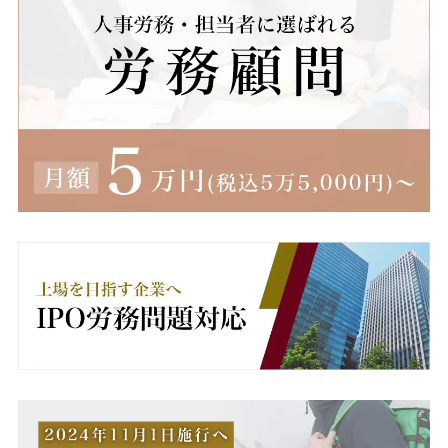
減額
無断欠勤
無期労働契約
無期転換ルール
無期雇用
産休
産業医
男女雇用機会均等法
異動
病欠
療養休暇
療養補償