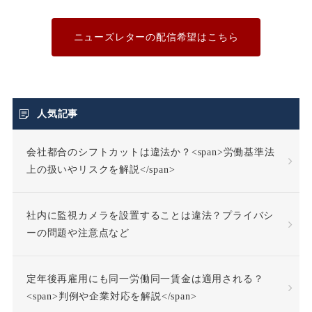
不利益変更
ニューズレターの配信希望はこちら
不合理な労働条件
不当利得返還請求
人気記事
会社都合のシフトカットは違法か？<span>労働基準法
不当労働行為
不支給
上の扱いやリスクを解説</span>
不正受給
不法行為
社内に監視カメラを設置することは違法？プライバシ
不法行為責任
ーの問題や注意点など
不活動仮眠時間
不眠症
定年後再雇用にも同一労働同一賃金は適用される？
<span>判例や企業対応を解説</span>
不調者
中途採用