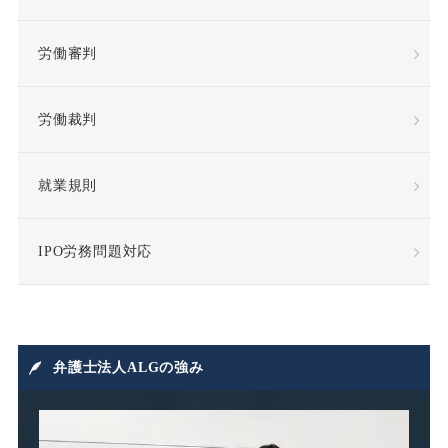
待遇向上
後遺障害
労働審判
復職
情報漏洩
労働裁判
慰謝料
懲戒
懲戒処分
懲戒解雇
就業規則
成果報酬
手当・補償
IPO労務問題対応
指示監督義務違反
採用
損害賠償
損害賠償請求
弁護士法人ALGの強み
損益相殺