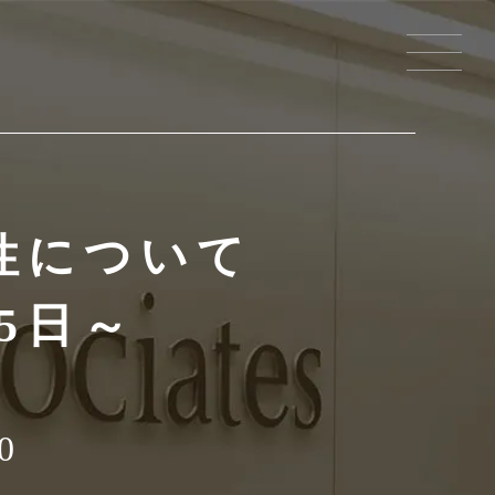
性について
5日～
0