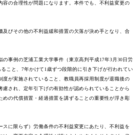
内容の合理性が問題になります。本件でも、不利益変更の
価及びその他の不利益緩和措置の欠落が決め手となり、合
の事例の芝浦工業大学事件（東京高判平成17年3月30日労
があること、7年かけて1歳ずつ段階的に引き下げが行われてい
制度が実施されていること、教職員再採用制度が退職後の
考慮され、定年引下げの有効性が認められていることから
ための代償措置・経過措置を講ずることの重要性が浮き彫
ースに限らず）労働条件の不利益変更にあたり、不利益を