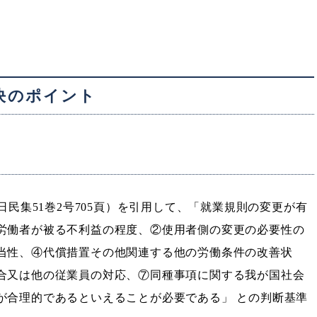
判決のポイント
日民集51巻2号705頁）を引用して、「就業規則の変更が有
労働者が被る不利益の程度、②使用者側の変更の必要性の
当性、④代償措置その他関連する他の労働条件の改善状
合又は他の従業員の対応、⑦同種事項に関する我が国社会
が合理的であるといえることが必要である」 との判断基準