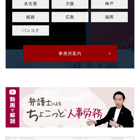
名古屋
大阪
神戸
正規社員
死亡
姫路
広島
福岡
残業
残業代
バンコク
残業手当
残業時間
事務所案内
法令遵守
注意指導
派遣
派遣先
派遣先会社
派遣労働者
深夜割増手当
深夜割増賃金
深夜労働