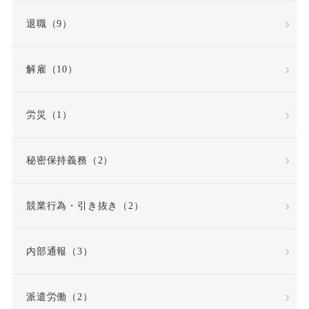
退職（9）
労働条件通知書
労働災害（労災）
解雇（10）
労働組合
労災（1）
労働組合・ユニオン
秘密保持義務（2）
労働者性
競業行為・引き抜き（2）
労働者派遣法の改正
内部通報（3）
労働者災害補償保険
派遣労働（2）
労基法
労災