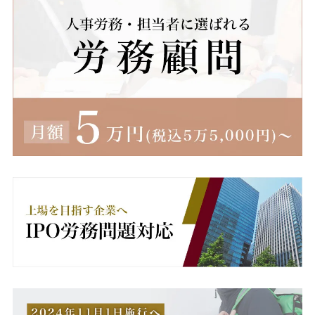
減額
無断欠勤
無期労働契約
無期転換ルール
無期雇用
産休
産業医
男女雇用機会均等法
異動
病欠
療養休暇
療養補償