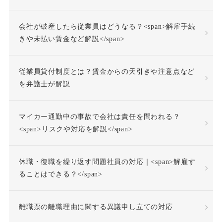
不調者
中途採用
会社が破産したら従業員はどうなる？<span>解雇手続
事前承認
事業場外労働
きや未払い賃金など解説</span>
交通費
人格尊重義務
従業員貸付制度とは？賃金からの天引きや注意点など
を弁護士が解説
付加金
任務懈怠責任
マイカー通勤中の事故で会社は責任を問われる？
企業再生
休日出勤
<span>リスクや対応を解説</span>
休日労働
休暇
休職・復職を繰り返す問題社員の対応｜<span>解雇す
休業補償
休職
ることはできる？</span>
休職合意
休職命令
離職票の離職理由に関する異議申し立ての対応