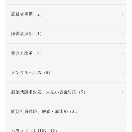
高齢者雇用（2）
労災不支給
労災保険
労災保険法
勤務態度
障害者雇用（1）
勤務成績
勤務成績不良
働き方改革（4）
反復継続
取締役
メンタルヘルス（6）
同一労働同一賃金原則
残業代請求対応、未払い賃金対応（5）
問題社員
嘱託就業規則
問題社員対応、解雇・雇止め（22）
因果関係
団体交渉
ハラスメント対応（12）