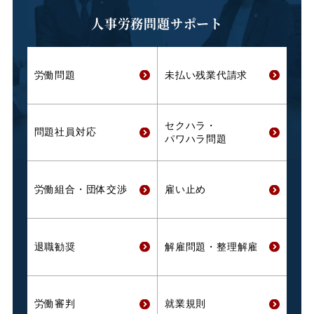
人事労務問題サポート
労働問題
未払い残業代
請求
セクハラ・
問題社員対応
パワハラ問題
労働組合・
団体交渉
雇い止め
退職勧奨
解雇問題・
整理解雇
労働審判
就業規則