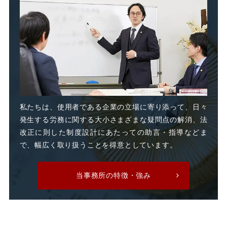
支給日在籍要件
改善指導
改正高年法
整理解雇
日雇派遣
時間外割増手当
私たちは、使用者である企業の立場に寄り添って、日々
発生する労務に関する大小さまざまな疑問点の解消、法
時間外割増賃金
改正に則した制度設計にあたっての助言・指導などま
で、幅広く取り扱うことを得意としています。
時間外労働
時間外手当
当事務所の特徴・強み
有期労働契約
有期契約
有期雇用
有給休暇