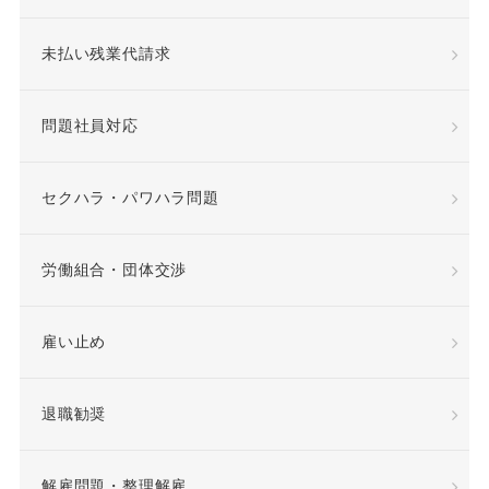
定年退職
未払い残業代請求
専門業務型裁量労働制
問題社員対応
就業場所
就業規則
差額賃金
差額賃金
セクハラ・パワハラ問題
希望退職優遇制度
労働組合・団体交渉
希望退職者
雇い止め
平等取扱義務
年俸
退職勧奨
年俸制
役員定年制
解雇問題・整理解雇