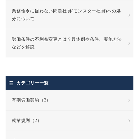
休職期間
休養理由
業務命令に従わない問題社員(モンスター社員)への処
分について
使用者責任
労働条件の不利益変更とは？具体例や条件、実施方法
個人情報の利用目的
などを解説
個人情報の取扱い
個人情報保護法
カテゴリー一覧
停職処分
偽装請負
有期労働契約（2）
債務不履行
就業規則（2）
債務不履行責任