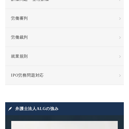
待遇向上
後遺障害
労働審判
復職
情報漏洩
労働裁判
慰謝料
懲戒
懲戒処分
懲戒解雇
就業規則
成果報酬
手当・補償
IPO労務問題対応
指示監督義務違反
採用
損害賠償
損害賠償請求
弁護士法人ALGの強み
損益相殺