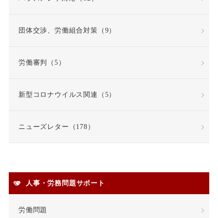
固定時間外労働賃金
固定残業代
団体交渉、労働組合対策（9）
固定残業代該当性
労働審判（5）
在宅勤務
契約更新
新型コロナウイルス関連（5）
契約書
契約社員
ニューズレター（178）
契約職員
嫌がらせ
安全衛生
人事・労務問題サポート
安全配慮義務違反
定年
労働問題