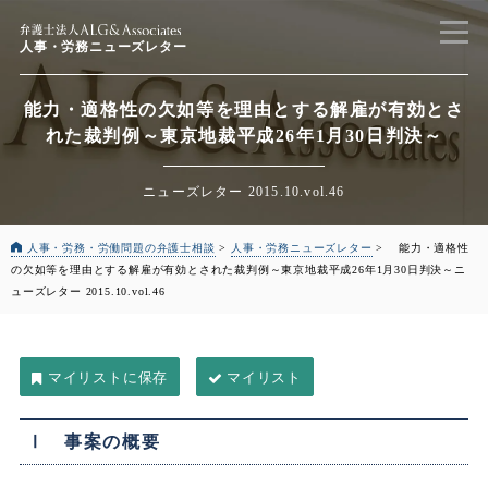
人事・労務ニューズレター
能力・適格性の欠如等を理由とする解雇が有効とさ
れた裁判例
～東京地裁平成26年1月30日判決～
ニューズレター 2015.10.vol.46
人事・労務・労働問題の弁護士相談
>
人事・労務ニューズレター
>
能力・適格性
の欠如等を理由とする解雇が有効とされた裁判例
～東京地裁平成26年1月30日判決～
ニ
ューズレター 2015.10.vol.46
マイリスト
Ⅰ 事案の概要