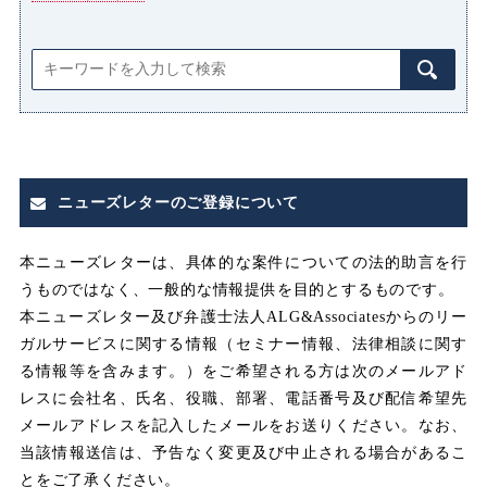
プライバシー侵害
マタニティハラスメント（マタハ
ラ）
みなし
みなし割増賃金
ニューズレターのご登録について
みなし労働
みなし残業
本ニューズレターは、具体的な案件についての法的助言を行
うものではなく、一般的な情報提供を目的とするものです。
みなし残業代
本ニューズレター及び弁護士法人ALG&Associatesからのリー
ガルサービスに関する情報（セミナー情報、法律相談に関す
メンタルヘルス
る情報等を含みます。）をご希望される方は次のメールアド
レスに会社名、氏名、役職、部署、電話番号及び配信希望先
メールアドレスを記入したメールをお送りください。なお、
ユニオン
当該情報送信は、予告なく変更及び中止される場合があるこ
とをご了承ください。