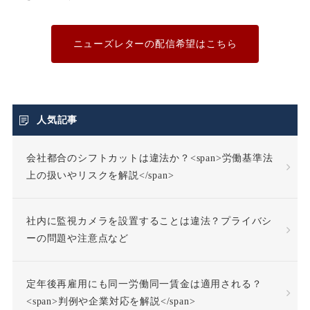
不利益取り扱い
不利益変更
ニューズレターの配信希望はこちら
不合理な労働条件
不当利得返還請求
人気記事
会社都合のシフトカットは違法か？<span>労働基準法
不当労働行為
不支給
上の扱いやリスクを解説</span>
不正受給
不法行為
社内に監視カメラを設置することは違法？プライバシ
不法行為責任
ーの問題や注意点など
不活動仮眠時間
不眠症
定年後再雇用にも同一労働同一賃金は適用される？
<span>判例や企業対応を解説</span>