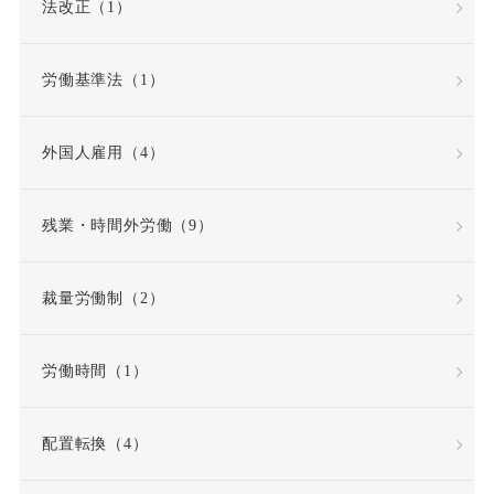
法改正（1）
全労働日
公務員
労働基準法（1）
公益通報・内部告発
外国人雇用（4）
公益通報者保護法
共同設立者
残業・時間外労働（9）
内定取り消し
内部告発
裁量労働制（2）
内部通報窓口
再雇用
労働時間（1）
再雇用制度
出勤日数
配置転換（4）
出向
出向命令