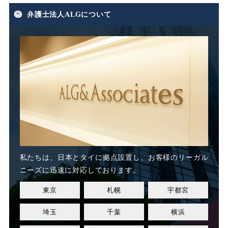
弁護士法人ALGについて
期末手当
期間雇用
未払い
未払い残業代
未払い賃金
未払賃料
未払賃金
業務委託
業務態度
業務起因性
私たちは、日本とタイに
拠点設置し、お客様のリーガル
業務軽減
業績不良
ニーズに迅速に対応しております。
東京
札幌
宇都宮
業績改善
権利濫用
埼玉
千葉
横浜
正社員
正社員登用