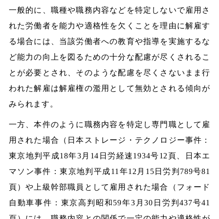
一般的に、職種や職務内容などを特定しないで雇用さ
れた労働者を能力や適格性を欠くことを理由に解雇す
る場合には、当該労働者への教育や指導を実施するな
ど能力の向上を図るための十分な配慮が尽くされるこ
とが必要とされ、そのような配慮を尽くさないまま行
われた解雇は解雇権の濫用として無効とされる傾向が
みられます。
一方、本件のように職務内容を特定し専門職として雇
用された場合（日本ストレージ・テクノロジー事件：
東京地判平成18年3月14日労経速1934号12頁、日本エ
マソン事件：東京地判平成11年12月15日労判789号81
頁）や上級幹部職員として雇用された場合（フォード
自動車事件：東京高判昭和59年3月30日労判437号41
頁）には、職務内容との関係で一定の能力や適格性が