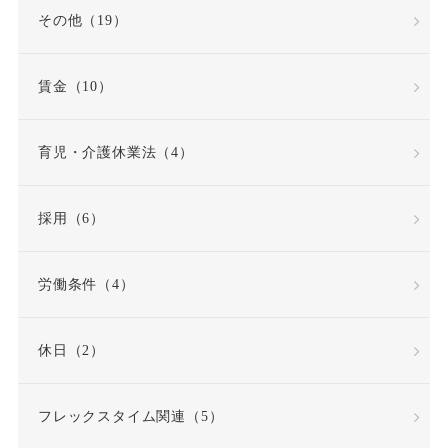
その他（19）
出社命令
割増賃金
賃金（10）
労使協定
労働
労働基準法
労働契約
育児・介護休業法（4）
労働契約法
採用（6）
労働契約法の改正
労働条件（4）
労働審判
労働時間
休日（2）
労働時間・休憩・休日
フレックスタイム関連（5）
労働条件