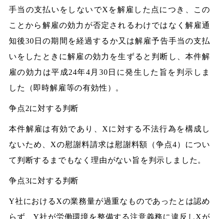
手当の支払いをしないでXを解雇した点につき、この
ことから解雇の効力が否定されるわけではなく解雇通
知後30日の期間を経過するか又は解雇予告手当の支払
いをしたときに解雇の効力を生ずると判断し、本件解
雇の効力は平成24年4月30日に発生した旨を判示しま
した（即時解雇等の有効性）。
争点2に対する判断
本件解雇は有効であり、Xに対する不法行為を構成し
ないため、Xの慰謝料請求は慰謝料額（争点4）につい
て判断するまでもなく理由がない旨を判示しました。
争点3に対する判断
Y社におけるXの業務量が過重なものであったとは認め
らず、Y社が労働環境を整備する注意義務に違反しXが