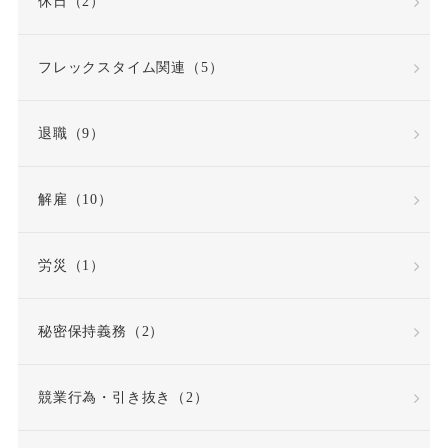
休日（2）
労働時間・休憩・休日
フレックスタイム関連（5）
労働条件
退職（9）
労働条件通知書
労働災害（労災）
解雇（10）
労働組合
労災（1）
労働組合・ユニオン
秘密保持義務（2）
労働者性
競業行為・引き抜き（2）
労働者派遣法の改正