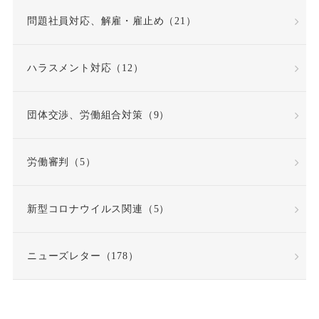
問題社員対応、解雇・雇止め（21）
因果関係
団体交渉
ハラスメント対応（12）
固定時間外労働賃金
固定残業代
団体交渉、労働組合対策（9）
固定残業代該当性
労働審判（5）
在宅勤務
契約更新
新型コロナウイルス関連（5）
契約書
契約社員
ニューズレター（178）
契約職員
嫌がらせ
安全衛生