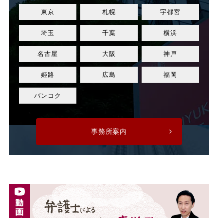
東京
札幌
宇都宮
業績改善
権利濫用
埼玉
千葉
横浜
正社員
正社員登用
名古屋
大阪
神戸
正規社員
死亡
姫路
広島
福岡
残業
残業代
バンコク
残業手当
残業時間
事務所案内
法令遵守
注意指導
派遣
派遣先
派遣先会社
派遣労働者