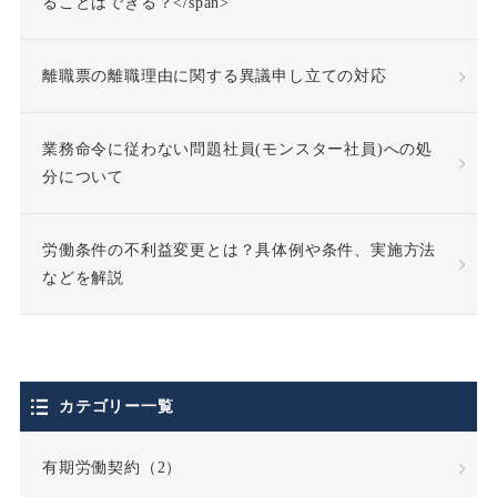
休業補償
休職
ることはできる？</span>
休職合意
休職命令
離職票の離職理由に関する異議申し立ての対応
休職期間
休養理由
業務命令に従わない問題社員(モンスター社員)への処
分について
使用者責任
労働条件の不利益変更とは？具体例や条件、実施方法
個人情報の利用目的
などを解説
個人情報の取扱い
個人情報保護法
カテゴリー一覧
停職処分
偽装請負
有期労働契約（2）