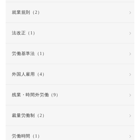
債務不履行
就業規則（2）
債務不履行責任
法改正（1）
全労働日
公務員
労働基準法（1）
公益通報・内部告発
外国人雇用（4）
公益通報者保護法
共同設立者
残業・時間外労働（9）
内定取り消し
内部告発
裁量労働制（2）
内部通報窓口
再雇用
労働時間（1）