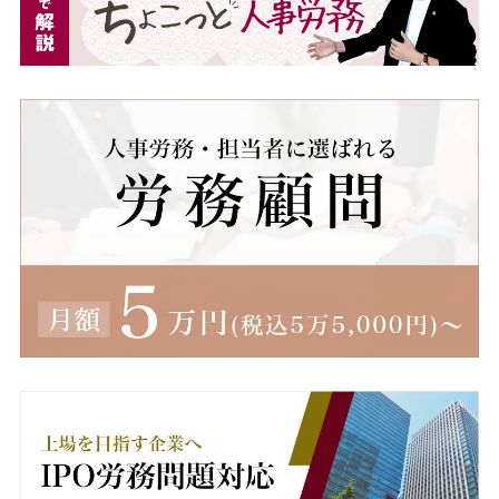
深夜割増手当
深夜割増賃金
深夜労働
減額
無断欠勤
無期労働契約
無期転換ルール
無期雇用
産休
産業医
男女雇用機会均等法