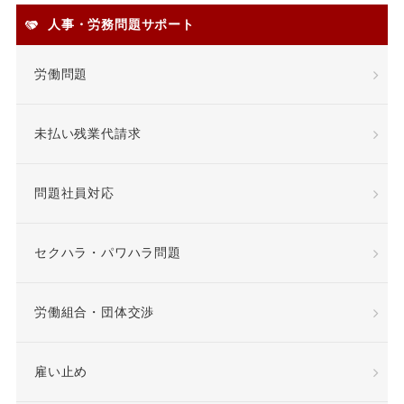
人事・労務問題サポート
安全配慮義務違反
定年
労働問題
定年退職
未払い残業代請求
専門業務型裁量労働制
問題社員対応
就業場所
就業規則
差額賃金
差額賃金
セクハラ・パワハラ問題
希望退職優遇制度
労働組合・団体交渉
希望退職者
雇い止め