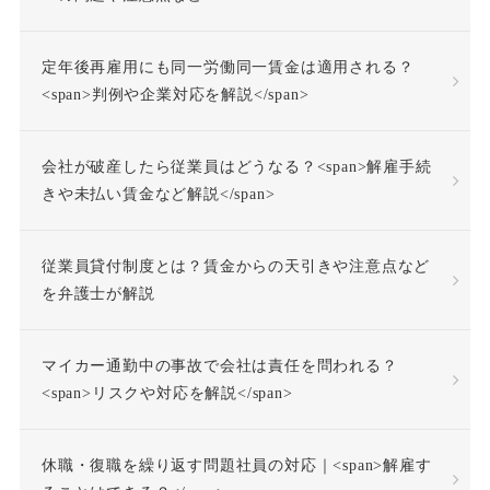
不活動仮眠時間
不眠症
定年後再雇用にも同一労働同一賃金は適用される？
<span>判例や企業対応を解説</span>
不調者
中途採用
会社が破産したら従業員はどうなる？<span>解雇手続
事前承認
事業場外労働
きや未払い賃金など解説</span>
交通費
人格尊重義務
従業員貸付制度とは？賃金からの天引きや注意点など
を弁護士が解説
付加金
任務懈怠責任
マイカー通勤中の事故で会社は責任を問われる？
企業再生
休日出勤
<span>リスクや対応を解説</span>
休日労働
休暇
休職・復職を繰り返す問題社員の対応｜<span>解雇す