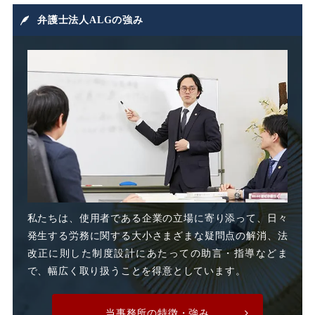
損害賠償
損害賠償請求
弁護士法人ALGの強み
損益相殺
支給日在籍要件
改善指導
改正高年法
整理解雇
日雇派遣
時間外割増手当
私たちは、使用者である企業の立場に寄り添って、日々
発生する労務に関する大小さまざまな疑問点の解消、法
時間外割増賃金
改正に則した制度設計にあたっての助言・指導などま
で、幅広く取り扱うことを得意としています。
時間外労働
時間外手当
当事務所の特徴・強み