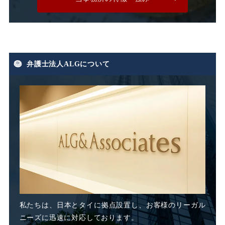
有期労働契約
有期契約
有期雇用
有給休暇
弁護士法人ALGについて
期末手当
期間雇用
未払い
未払い残業代
未払い賃金
未払賃料
未払賃金
業務委託
業務態度
業務起因性
私たちは、日本とタイに
拠点設置し、お客様のリーガル
業務軽減
業績不良
ニーズに迅速に対応しております。