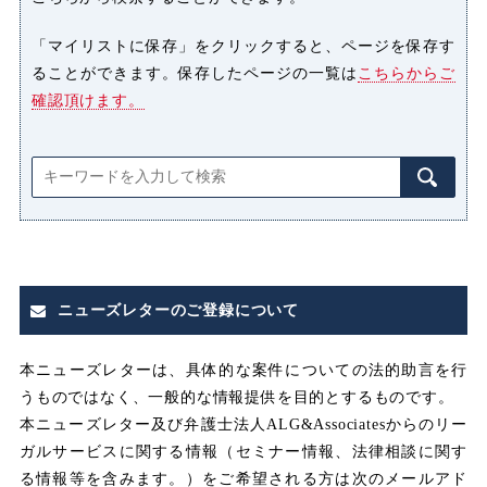
ハラスメント
「マイリストに保存」をクリックすると、ページを保存す
ることができます。保存したページの一覧は
こちらからご
パワーハラスメント（パワハラ）
確認頂けます。
プライバシー侵害
マタニティハラスメント（マタハ
ラ）
みなし
みなし割増賃金
ニューズレターのご登録について
みなし労働
みなし残業
本ニューズレターは、具体的な案件についての法的助言を行
うものではなく、一般的な情報提供を目的とするものです。
みなし残業代
本ニューズレター及び弁護士法人ALG&Associatesからのリー
ガルサービスに関する情報（セミナー情報、法律相談に関す
メンタルヘルス
る情報等を含みます。）をご希望される方は次のメールアド