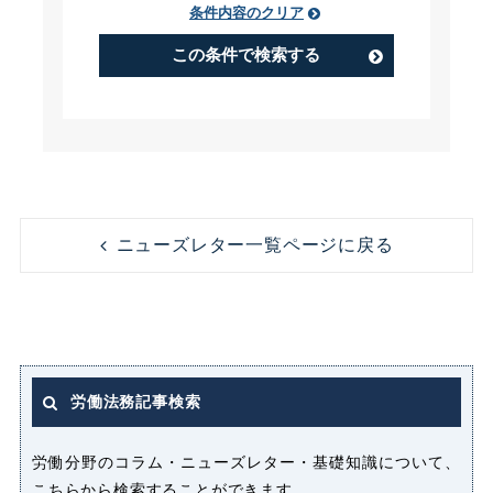
条件内容のクリア
PIP（Performance Improvement
Plan）
この条件で検索する
アルバイト
うつ病
コンビニ
コンプライアンス
ニューズレター一覧ページに戻る
ストレス
セクシャルハラスメント（セクハ
ラ）
労働法務記事検索
パート
パートタイマー
労働分野のコラム・ニューズレター・基礎知識について、
こちらから検索することができます。