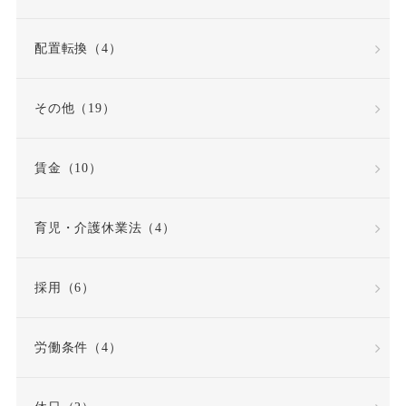
再雇用制度
出勤日数
配置転換（4）
出向
出向命令
その他（19）
出社命令
割増賃金
賃金（10）
労使協定
労働
労働基準法
労働契約
育児・介護休業法（4）
労働契約法
採用（6）
労働契約法の改正
労働条件（4）
労働審判
労働時間