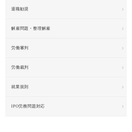
平等取扱義務
年俸
退職勧奨
年俸制
役員定年制
解雇問題・整理解雇
待遇向上
後遺障害
労働審判
復職
情報漏洩
労働裁判
慰謝料
懲戒
懲戒処分
懲戒解雇
就業規則
成果報酬
手当・補償
IPO労務問題対応
指示監督義務違反
採用