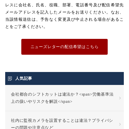
レスに会社名、氏名、役職、部署、電話番号及び配信希望先
メールアドレスを記入したメールをお送りください。なお、
ユニオン
当該情報送信は、予告なく変更及び中止される場合があるこ
とをご了承ください。
不利益取り扱い
不利益変更
ニューズレターの配信希望はこちら
不合理な労働条件
不当利得返還請求
人気記事
会社都合のシフトカットは違法か？<span>労働基準法
不当労働行為
不支給
上の扱いやリスクを解説</span>
不正受給
不法行為
社内に監視カメラを設置することは違法？プライバシ
不法行為責任
ーの問題や注意点など