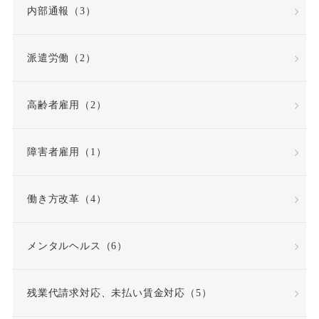
内部通報（3）
労働者災害補償保険
派遣労働（2）
労基法
労災
高齢者雇用（2）
労災不支給
労災保険
労災保険法
勤務態度
障害者雇用（1）
勤務成績
勤務成績不良
働き方改革（4）
反復継続
取締役
メンタルヘルス（6）
同一労働同一賃金原則
残業代請求対応、未払い賃金対応（5）
問題社員
嘱託就業規則