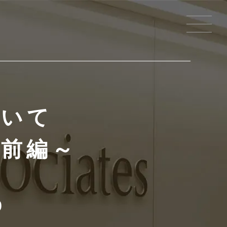
ついて
 前編～
9