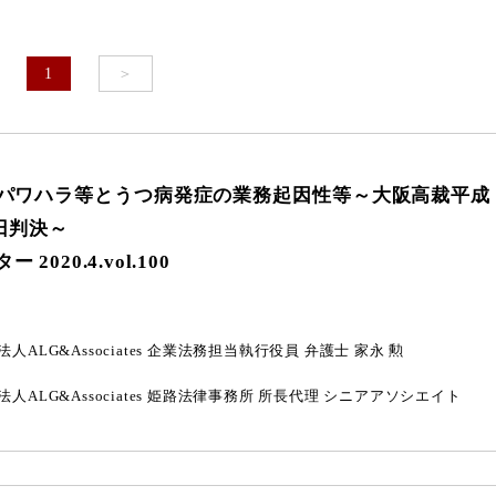
1
＞
パワハラ等とうつ病発症の業務起因性等
～大阪高裁平成
1日判決～
2020.4.vol.100
人ALG&Associates
企業法務担当執行役員 弁護士
家永 勲
人ALG&Associates
姫路法律事務所 所長代理 シニアアソシエイト
将