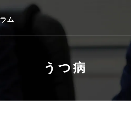
コラム
うつ病