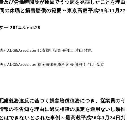
量及び労働時間等が原因でうつ病を発症したことを理由
間の休職と損害賠償の範囲
～東京高裁平成25年11月27
2014.8.vol.29
人ALG&Associates
代表執行役員 弁護士
片山 雅也
人ALG&Associates
福岡法律事務所 所長 弁護士
谷川 聖治
配慮義務違反に基づく損害賠償債務につき、従業員のう
情報の不告知を理由に過失相殺の規定を適用ないし類推
とはできないとされた事例
～最高裁平成26年3月24日判