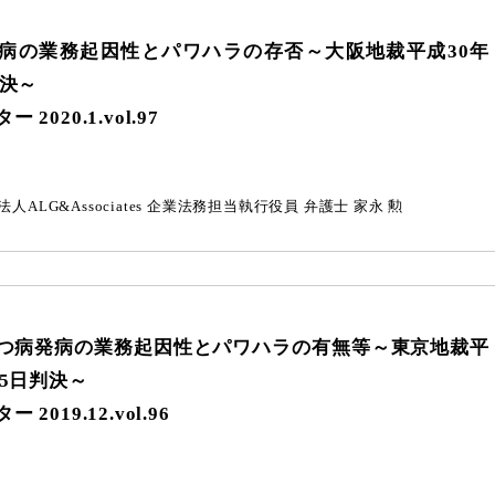
病の業務起因性とパワハラの存否
～大阪地裁平成30年
判決～
2020.1.vol.97
人ALG&Associates
企業法務担当執行役員 弁護士
家永 勲
つ病発病の業務起因性とパワハラの有無等
～東京地裁平
25日判決～
2019.12.vol.96