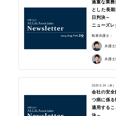
過重な業務
とした長期
日判決～
ニューズレター 
執筆弁護士：
弁護士法
弁護士法
2020.6.24（水）
会社の安全
つ病に係る
適用するこ
決～