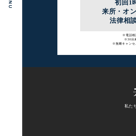
初回1
来所・オ
法律相
※電話相談
※30分
※無断キャンセル
私たち