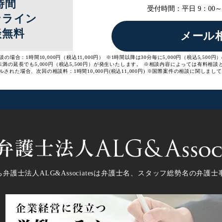
時間
受付時間：
平日 9：00～1
ンライン
談無料
メール
の場合：1時間10,000円（税込11,000円）
※1時間以降は30分毎に5,000円（税込5,50
未満の延長でも5,000円（税込5,500円）が発生いたします。
※相談内容によっては有料相談
された場合、次回の相談料：1時間10,000円(税込11,000円)
※国際案件の相談に関しまして
弁護士法人ALG&Associatesは弁護士
名、スタッフ
総勢
名の弁護士