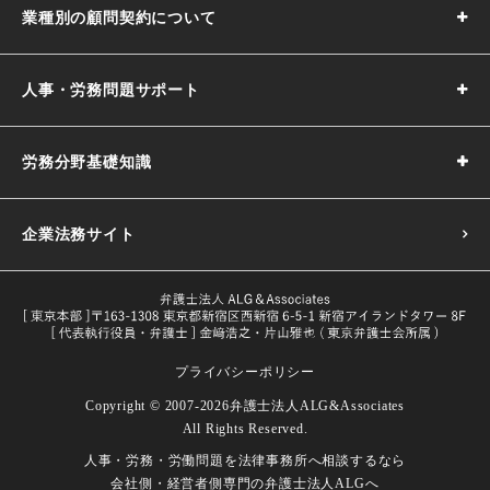
業種別の顧問契約について
人事・労務問題サポート
労務分野基礎知識
企業法務サイト
プライバシーポリシー
採用基準の決め方｜5つのポイントや注意点などわかりやす
Copyright © 2007-2026
弁護士法人ALG&Associates
く解説
All Rights Reserved.
目的や義務一覧・改正内容をわかり
人事・労務・労働問題を
法律事務所へ相談するなら
試用期間とは｜解雇や期間の延長、注意点などを解説
労働者とは｜定義や関連する法律などをわかりやすく解説
やすく解説
会社側・経営者側専門の
弁護士法人ALGへ