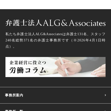
私たち弁護士法人ALG&Associatesは弁護士
131
名、スタッフ
240名
総勢
371
名の弁護士事務所です（
※2026年4月1日時
点
）。
事務所案内