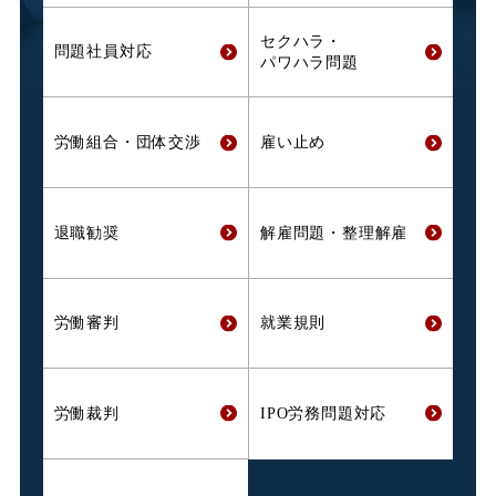
セクハラ・
問題社員対応
パワハラ問題
労働組合・
団体交渉
雇い止め
退職勧奨
解雇問題・
整理解雇
労働審判
就業規則
労働裁判
IPO労務問題対応