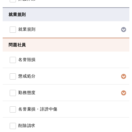
就業規則
就業規則
問題社員
名誉毀損
懲戒処分
勤務態度
名誉棄損・誹謗中傷
削除請求