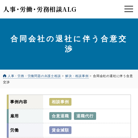
人事
・
労働
・
労務相談ALG
合同会社の退社に伴う合意交
渉
人事・労務・労働問題の弁護士相談
>
解決・相談事例
>
合同会社の退社に伴う合意
交渉
事例内容
相談事例
雇用
合意退職
退職代行
労働
賃金減額