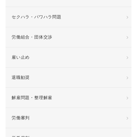
差額賃金
差額賃金
セクハラ・パワハラ問題
希望退職優遇制度
労働組合・団体交渉
希望退職者
雇い止め
平等取扱義務
年俸
退職勧奨
年俸制
役員定年制
解雇問題・整理解雇
待遇向上
後遺障害
労働審判
復職
情報漏洩