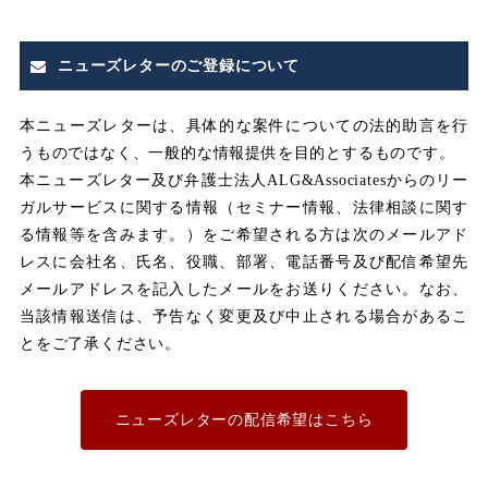
みなし
みなし割増賃金
ニューズレターのご登録について
みなし労働
みなし残業
本ニューズレターは、具体的な案件についての法的助言を行
うものではなく、一般的な情報提供を目的とするものです。
みなし残業代
本ニューズレター及び弁護士法人ALG&Associatesからのリー
ガルサービスに関する情報（セミナー情報、法律相談に関す
メンタルヘルス
る情報等を含みます。）をご希望される方は次のメールアド
レスに会社名、氏名、役職、部署、電話番号及び配信希望先
メールアドレスを記入したメールをお送りください。なお、
ユニオン
当該情報送信は、予告なく変更及び中止される場合があるこ
とをご了承ください。
不利益取り扱い
不利益変更
ニューズレターの配信希望はこちら
不合理な労働条件