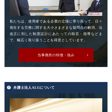
整理解雇
日雇派遣
時間外割増手当
私たちは、使用者である企業の立場に寄り添って、日々
発生する労務に関する大小さまざまな疑問点の解消、法
時間外割増賃金
改正に則した制度設計にあたっての助言・指導などま
で、幅広く取り扱うことを得意としています。
時間外労働
時間外手当
当事務所の特徴・強み
有期労働契約
有期契約
有期雇用
有給休暇
弁護士法人ALGについて
期末手当
期間雇用
未払い
未払い残業代