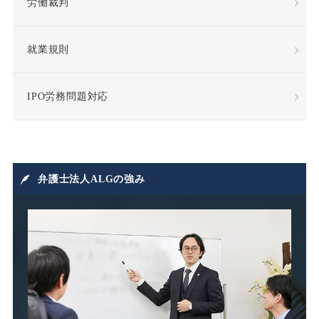
労働裁判
慰謝料
懲戒
懲戒処分
懲戒解雇
就業規則
成果報酬
手当・補償
IPO労務問題対応
指示監督義務違反
採用
損害賠償
損害賠償請求
弁護士法人ALGの強み
損益相殺
支給日在籍要件
改善指導
改正高年法