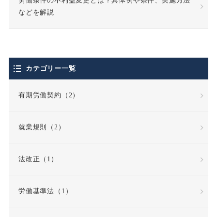
労働条件の不利益変更とは？具体例や条件、実施方法
個人情報の利用目的
などを解説
個人情報の取扱い
個人情報保護法
カテゴリー一覧
停職処分
偽装請負
有期労働契約（2）
債務不履行
就業規則（2）
債務不履行責任
法改正（1）
全労働日
公務員
労働基準法（1）
公益通報・内部告発