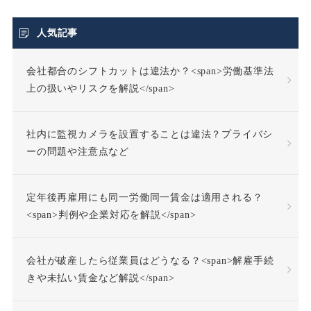
不当利得返還請求
人気記事
会社都合のシフトカットは違法か？<span>労働基準法
不当労働行為
不支給
上の扱いやリスクを解説</span>
不正受給
不法行為
社内に監視カメラを設置することは違法？プライバシ
不法行為責任
ーの問題や注意点など
不活動仮眠時間
不眠症
定年後再雇用にも同一労働同一賃金は適用される？
<span>判例や企業対応を解説</span>
不調者
中途採用
会社が破産したら従業員はどうなる？<span>解雇手続
事前承認
事業場外労働
きや未払い賃金など解説</span>
交通費
人格尊重義務