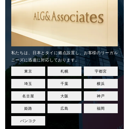
未払い賃金
未払賃料
未払賃金
業務委託
業務態度
業務起因性
私たちは、日本とタイに
拠点設置し、お客様のリーガル
業務軽減
業績不良
ニーズに迅速に対応しております。
東京
札幌
宇都宮
業績改善
権利濫用
埼玉
千葉
横浜
正社員
正社員登用
名古屋
大阪
神戸
正規社員
死亡
姫路
広島
福岡
残業
残業代
バンコク