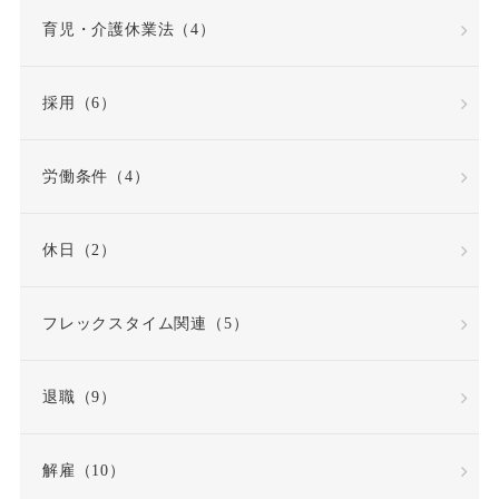
労働基準法
労働契約
育児・介護休業法（4）
労働契約法
採用（6）
労働契約法の改正
労働条件（4）
労働審判
労働時間
休日（2）
労働時間・休憩・休日
フレックスタイム関連（5）
労働条件
退職（9）
労働条件通知書
労働災害（労災）
解雇（10）