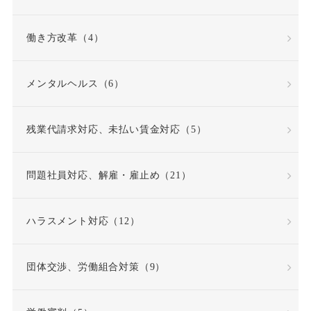
勤務成績
勤務成績不良
働き方改革（4）
反復継続
取締役
メンタルヘルス（6）
同一労働同一賃金原則
残業代請求対応、未払い賃金対応（5）
問題社員
嘱託就業規則
問題社員対応、解雇・雇止め（21）
因果関係
団体交渉
ハラスメント対応（12）
固定時間外労働賃金
固定残業代
団体交渉、労働組合対策（9）
固定残業代該当性