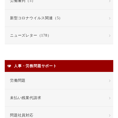
労働審判（5）
在宅勤務
契約更新
新型コロナウイルス関連（5）
契約書
契約社員
ニューズレター（178）
契約職員
嫌がらせ
安全衛生
人事・労務問題サポート
安全配慮義務違反
定年
労働問題
定年退職
未払い残業代請求
専門業務型裁量労働制
問題社員対応
就業場所
就業規則