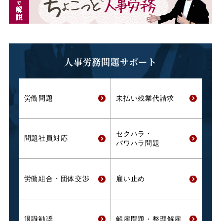
人事労務問題サポート
労働問題
未払い残業代
請求
セクハラ・
問題社員対応
パワハラ問題
労働組合・
団体交渉
雇い止め
退職勧奨
解雇問題・
整理解雇