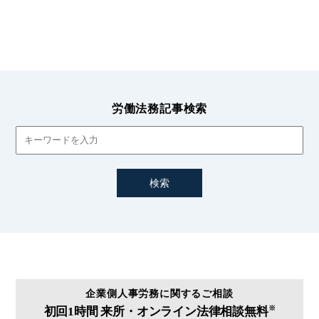
秘密保持義務
競業避止義務
労働法務記事検索
管理監督者
管理監督者性
精神疾患
精神障害
給与
給与及び退職金
継続雇用
継続雇用制度
企業側人事労務に関するご相談
※
初回1時間
来所・オンライン法律相談無料
義務的団交事項