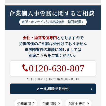
企業側人事労務に関するご相談
義務違反
老齢厚生年金
来所・オンライン
法律相談無料（初回1時間）
職務怠慢
職務等級制
会社・経営者側専門
となりますので
職場復帰
職種限定合意
労働者側のご相談は受付けておりません
※国際案件の相談に関しましては
育休
育休法
別途
こちら
をご覧ください。
0120-630-807
育児・介護休業
平日 9：00～19：00 /
土日祝 9：00～18：00
育児介護休業法
メール相談予約受付
育児休業
能力不足
労務顧問
労働問題
弁護士費用