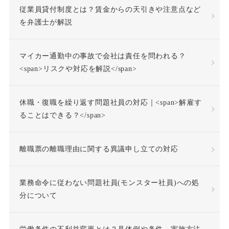
従業員貸付制度とは？賃金からの天引きや注意点など
を弁護士が解説
付加金
任務懈怠責任
マイカー通勤中の事故で会社は責任を問われる？
企業再生
休日出勤
<span>リスクや対応を解説</span>
休日労働
休暇
休職・復職を繰り返す問題社員の対応｜<span>解雇す
休業補償
休職
ることはできる？</span>
休職合意
休職命令
離職票の離職理由に関する異議申し立ての対応
休職期間
休養理由
業務命令に従わない問題社員(モンスター社員)への処
分について
使用者責任