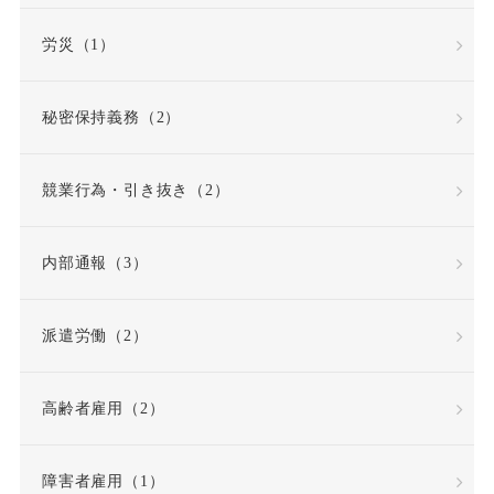
労働組合
労災（1）
労働組合・ユニオン
秘密保持義務（2）
労働者性
競業行為・引き抜き（2）
労働者派遣法の改正
内部通報（3）
労働者災害補償保険
派遣労働（2）
労基法
労災
高齢者雇用（2）
労災不支給
労災保険
労災保険法
勤務態度
障害者雇用（1）