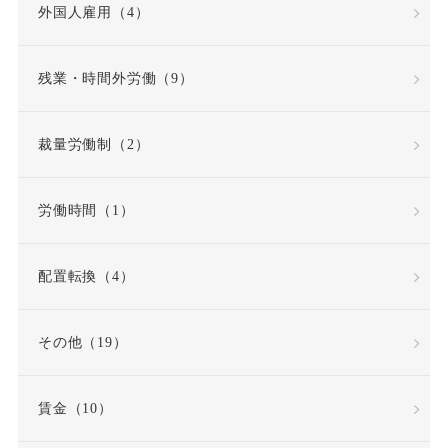
外国人雇用（4）
公益通報者保護法
共同設立者
残業・時間外労働（9）
内定取り消し
内部告発
裁量労働制（2）
内部通報窓口
再雇用
労働時間（1）
再雇用制度
出勤日数
配置転換（4）
出向
出向命令
その他（19）
出社命令
割増賃金
賃金（10）
労使協定
労働