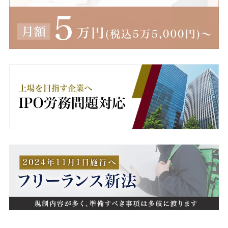
無期転換ルール
無期雇用
産休
産業医
男女雇用機会均等法
異動
病欠
療養休暇
療養補償
相談窓口
睡眠不足
短時間勤務