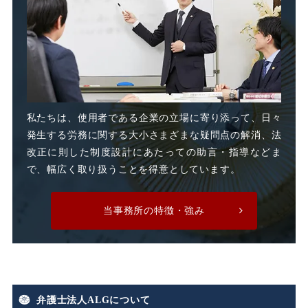
改善指導
改正高年法
整理解雇
日雇派遣
時間外割増手当
私たちは、使用者である企業の立場に寄り添って、日々
発生する労務に関する大小さまざまな疑問点の解消、法
時間外割増賃金
改正に則した制度設計にあたっての助言・指導などま
で、幅広く取り扱うことを得意としています。
時間外労働
時間外手当
当事務所の特徴・強み
有期労働契約
有期契約
有期雇用
有給休暇
弁護士法人ALGについて
期末手当
期間雇用