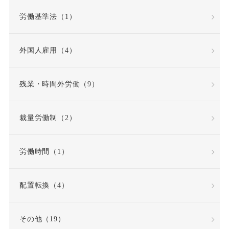
労働基準法（1）
公益通報・内部告発
外国人雇用（4）
公益通報者保護法
共同設立者
残業・時間外労働（9）
内定取り消し
内部告発
裁量労働制（2）
内部通報窓口
再雇用
労働時間（1）
再雇用制度
出勤日数
配置転換（4）
出向
出向命令
その他（19）
出社命令
割増賃金