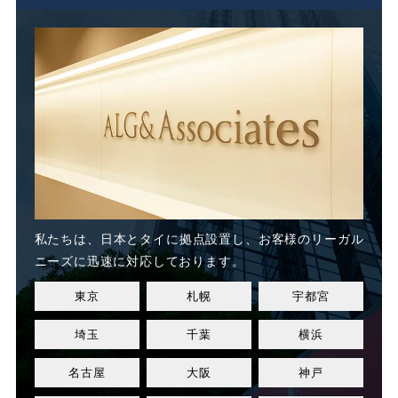
未払い
未払い残業代
未払い賃金
未払賃料
未払賃金
業務委託
業務態度
業務起因性
私たちは、日本とタイに
拠点設置し、お客様のリーガル
業務軽減
業績不良
ニーズに迅速に対応しております。
東京
札幌
宇都宮
業績改善
権利濫用
埼玉
千葉
横浜
正社員
正社員登用
名古屋
大阪
神戸