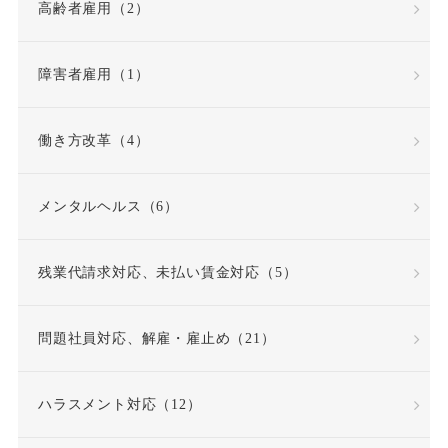
高齢者雇用（2）
労災不支給
労災保険
労災保険法
勤務態度
障害者雇用（1）
勤務成績
勤務成績不良
働き方改革（4）
反復継続
取締役
メンタルヘルス（6）
同一労働同一賃金原則
残業代請求対応、未払い賃金対応（5）
問題社員
嘱託就業規則
問題社員対応、解雇・雇止め（21）
因果関係
団体交渉
ハラスメント対応（12）
固定時間外労働賃金