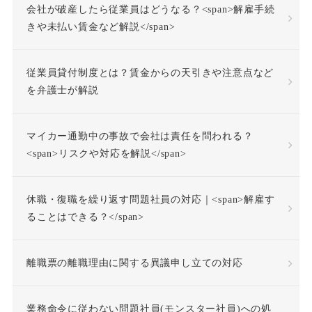
会社が破産したら従業員はどうなる？<span>解雇手続
事前承認
事業場外労働
きや未払い賃金など解説</span>
交通費
人格尊重義務
従業員貸付制度とは？賃金からの天引きや注意点など
を弁護士が解説
付加金
任務懈怠責任
マイカー通勤中の事故で会社は責任を問われる？
企業再生
休日出勤
<span>リスクや対応を解説</span>
休日労働
休暇
休職・復職を繰り返す問題社員の対応｜<span>解雇す
休業補償
休職
ることはできる？</span>
休職合意
休職命令
離職票の離職理由に関する異議申し立ての対応
休職期間
休養理由
業務命令に従わない問題社員(モンスター社員)への処