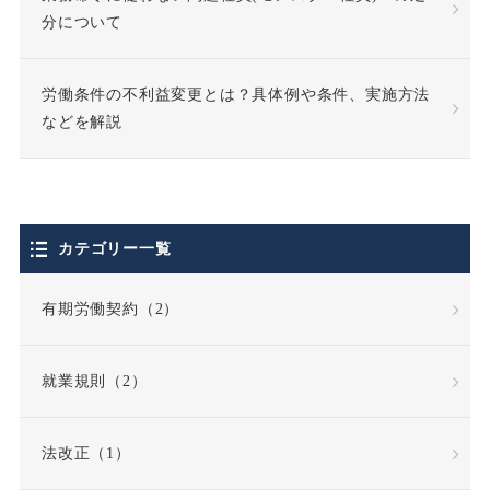
分について
使用者責任
労働条件の不利益変更とは？具体例や条件、実施方法
個人情報の利用目的
などを解説
個人情報の取扱い
個人情報保護法
カテゴリー一覧
停職処分
偽装請負
有期労働契約（2）
債務不履行
就業規則（2）
債務不履行責任
法改正（1）
全労働日
公務員