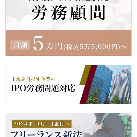
減額
無断欠勤
無期労働契約
無期転換ルール
無期雇用
産休
産業医
男女雇用機会均等法
異動
病欠
療養休暇
療養補償