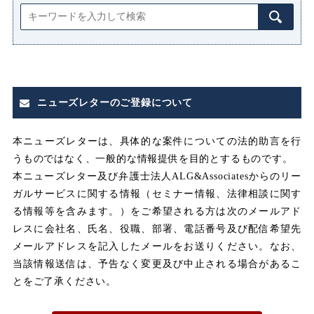
マタニティハラスメント（マタハ
ラ）
みなし
みなし割増賃金
ニューズレターのご登録について
みなし労働
みなし残業
本ニューズレターは、具体的な案件についての法的助言を行
うものではなく、一般的な情報提供を目的とするものです。
みなし残業代
本ニューズレター及び弁護士法人ALG&Associatesからのリー
ガルサービスに関する情報（セミナー情報、法律相談に関す
メンタルヘルス
る情報等を含みます。）をご希望される方は次のメールアド
レスに会社名、氏名、役職、部署、電話番号及び配信希望先
メールアドレスを記入したメールをお送りください。なお、
ユニオン
当該情報送信は、予告なく変更及び中止される場合があるこ
とをご了承ください。
不利益取り扱い