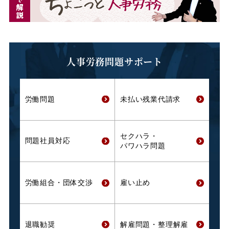
人事労務問題サポート
労働問題
未払い残業代
請求
セクハラ・
問題社員対応
パワハラ問題
労働組合・
団体交渉
雇い止め
退職勧奨
解雇問題・
整理解雇