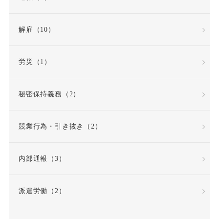
労働条件通知書
労働災害（労災）
解雇（10）
労働組合
労災（1）
労働組合・ユニオン
秘密保持義務（2）
労働者性
競業行為・引き抜き（2）
労働者派遣法の改正
内部通報（3）
労働者災害補償保険
派遣労働（2）
労基法
労災