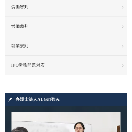
労働審判
復職
情報漏洩
労働裁判
慰謝料
懲戒
懲戒処分
懲戒解雇
就業規則
成果報酬
手当・補償
IPO労務問題対応
指示監督義務違反
採用
損害賠償
損害賠償請求
弁護士法人ALGの強み
損益相殺
支給日在籍要件