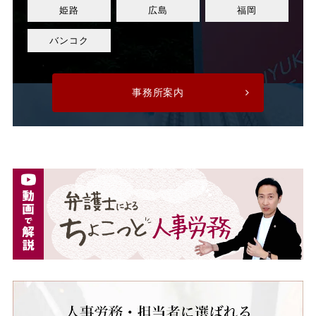
正規社員
死亡
姫路
広島
福岡
残業
残業代
バンコク
残業手当
残業時間
事務所案内
法令遵守
注意指導
派遣
派遣先
派遣先会社
派遣労働者
深夜割増手当
深夜割増賃金
深夜労働