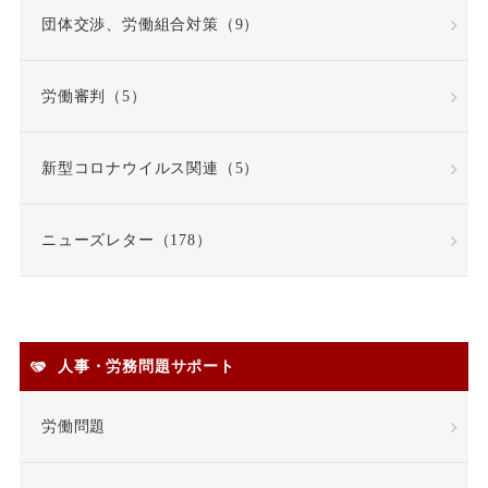
固定残業代
団体交渉、労働組合対策（9）
固定残業代該当性
労働審判（5）
在宅勤務
契約更新
新型コロナウイルス関連（5）
契約書
契約社員
ニューズレター（178）
契約職員
嫌がらせ
安全衛生
人事・労務問題サポート
安全配慮義務違反
定年
労働問題
定年退職