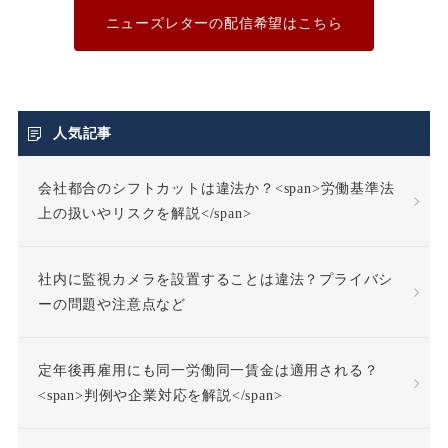
不利益変更
ニューズレターの配信希望はこちら
不合理な労働条件
不当利得返還請求
人気記事
会社都合のシフトカットは違法か？<span>労働基準法
不当労働行為
不支給
上の扱いやリスクを解説</span>
不正受給
不法行為
社内に監視カメラを設置することは違法？プライバシ
不法行為責任
ーの問題や注意点など
不活動仮眠時間
不眠症
定年後再雇用にも同一労働同一賃金は適用される？
<span>判例や企業対応を解説</span>
不調者
中途採用