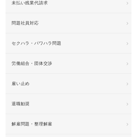
未払い残業代請求
専門業務型裁量労働制
問題社員対応
就業場所
就業規則
差額賃金
差額賃金
セクハラ・パワハラ問題
希望退職優遇制度
労働組合・団体交渉
希望退職者
雇い止め
平等取扱義務
年俸
退職勧奨
年俸制
役員定年制
解雇問題・整理解雇
待遇向上
後遺障害