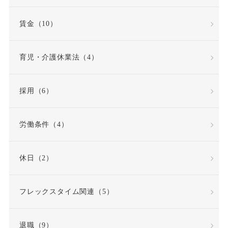
賃金（10）
労使協定
労働
労働基準法
労働契約
育児・介護休業法（4）
労働契約法
採用（6）
労働契約法の改正
労働条件（4）
労働審判
労働時間
休日（2）
労働時間・休憩・休日
フレックスタイム関連（5）
労働条件
退職（9）