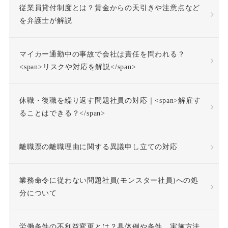
従業員貸付制度とは？賃金からの天引きや注意点など
を弁護士が解説
付加金
任務懈怠責任
マイカー通勤中の事故で会社は責任を問われる？
企業再生
休日出勤
<span>リスクや対応を解説</span>
休日労働
休暇
休職・復職を繰り返す問題社員の対応｜<span>解雇す
休業補償
休職
ることはできる？</span>
休職合意
休職命令
離職票の離職理由に関する異議申し立ての対応
休職期間
休養理由
業務命令に従わない問題社員(モンスター社員)への処
分について
使用者責任
労働条件の不利益変更とは？具体例や条件、実施方法