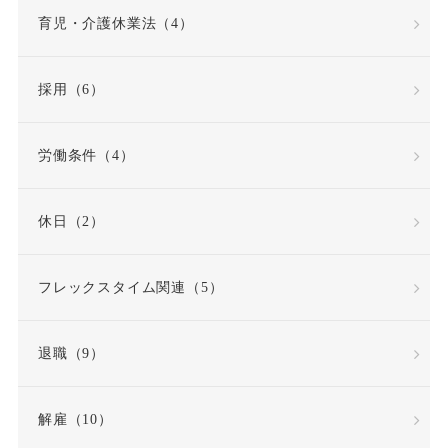
労働基準法
労働契約
育児・介護休業法（4）
労働契約法
採用（6）
労働契約法の改正
労働条件（4）
労働審判
労働時間
休日（2）
労働時間・休憩・休日
フレックスタイム関連（5）
労働条件
退職（9）
労働条件通知書
労働災害（労災）
解雇（10）