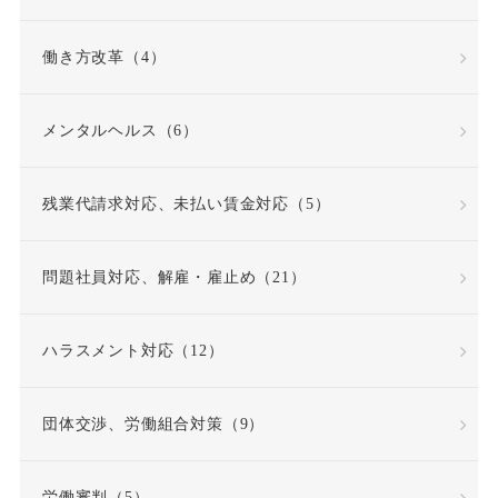
勤務成績
勤務成績不良
働き方改革（4）
反復継続
取締役
メンタルヘルス（6）
同一労働同一賃金原則
残業代請求対応、未払い賃金対応（5）
問題社員
嘱託就業規則
問題社員対応、解雇・雇止め（21）
因果関係
団体交渉
ハラスメント対応（12）
固定時間外労働賃金
固定残業代
団体交渉、労働組合対策（9）
固定残業代該当性
労働審判（5）