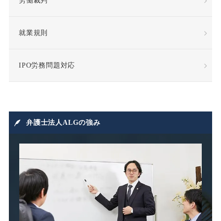
労働裁判
慰謝料
懲戒
懲戒処分
懲戒解雇
就業規則
成果報酬
手当・補償
IPO労務問題対応
指示監督義務違反
採用
損害賠償
損害賠償請求
弁護士法人ALGの強み
損益相殺
支給日在籍要件
改善指導
改正高年法