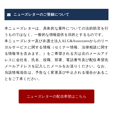
みなし
みなし割増賃金
ニューズレターのご登録について
みなし労働
みなし残業
本ニューズレターは、具体的な案件についての法的助言を行
うものではなく、一般的な情報提供を目的とするものです。
みなし残業代
本ニューズレター及び弁護士法人ALG&Associatesからのリー
ガルサービスに関する情報（セミナー情報、法律相談に関す
メンタルヘルス
る情報等を含みます。）をご希望される方は次のメールアド
レスに会社名、氏名、役職、部署、電話番号及び配信希望先
メールアドレスを記入したメールをお送りください。なお、
ユニオン
当該情報送信は、予告なく変更及び中止される場合があるこ
とをご了承ください。
不利益取り扱い
不利益変更
ニューズレターの配信希望はこちら
不合理な労働条件