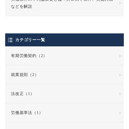
個人情報の利用目的
などを解説
個人情報の取扱い
個人情報保護法
カテゴリー一覧
停職処分
偽装請負
有期労働契約（2）
債務不履行
就業規則（2）
債務不履行責任
法改正（1）
全労働日
公務員
労働基準法（1）
公益通報・内部告発