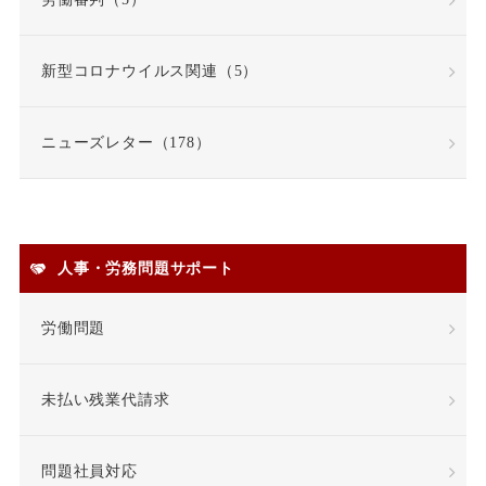
在宅勤務
契約更新
新型コロナウイルス関連（5）
契約書
契約社員
ニューズレター（178）
契約職員
嫌がらせ
安全衛生
人事・労務問題サポート
安全配慮義務違反
定年
労働問題
定年退職
未払い残業代請求
専門業務型裁量労働制
問題社員対応
就業場所
就業規則