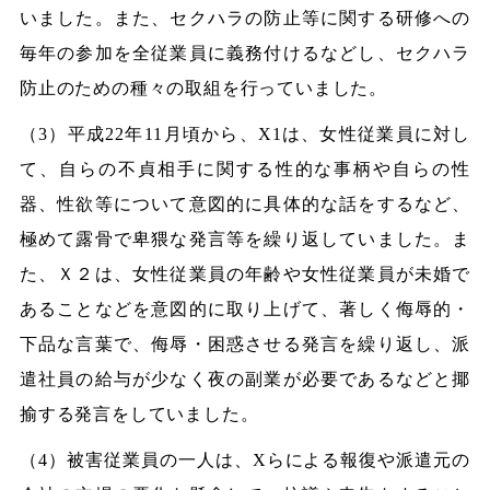
いました。また、セクハラの防止等に関する研修への
毎年の参加を全従業員に義務付けるなどし、セクハラ
防止のための種々の取組を行っていました。
（3）平成22年11月頃から、X1は、女性従業員に対し
て、自らの不貞相手に関する性的な事柄や自らの性
器、性欲等について意図的に具体的な話をするなど、
極めて露骨で卑猥な発言等を繰り返していました。ま
た、Ｘ２は、女性従業員の年齢や女性従業員が未婚で
あることなどを意図的に取り上げて、著しく侮辱的・
下品な言葉で、侮辱・困惑させる発言を繰り返し、派
遣社員の給与が少なく夜の副業が必要であるなどと揶
揄する発言をしていました。
（4）被害従業員の一人は、Xらによる報復や派遣元の