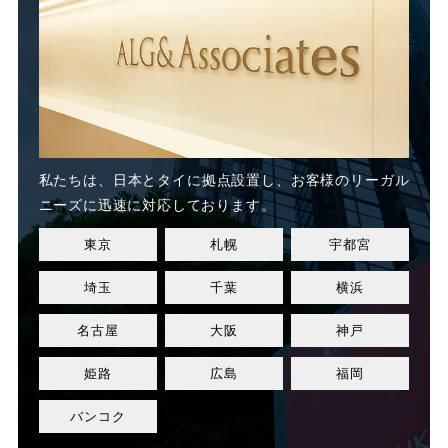
未払い賃金
未払賃料
未払賃金
業務委託
業務態度
業務起因性
私たちは、日本とタイに
拠点設置し、お客様のリーガル
業務軽減
業績不良
ニーズに迅速に対応しております。
東京
札幌
宇都宮
業績改善
権利濫用
埼玉
千葉
横浜
正社員
正社員登用
名古屋
大阪
神戸
正規社員
死亡
姫路
広島
福岡
残業
残業代
バンコク