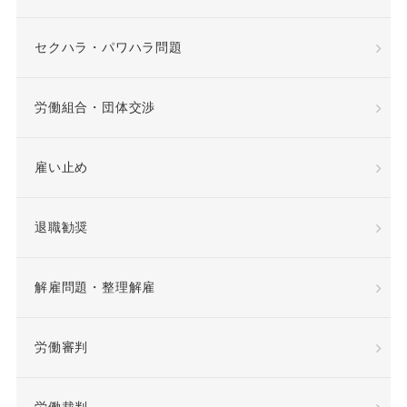
差額賃金
差額賃金
セクハラ・パワハラ問題
希望退職優遇制度
労働組合・団体交渉
希望退職者
雇い止め
平等取扱義務
年俸
退職勧奨
年俸制
役員定年制
解雇問題・整理解雇
待遇向上
後遺障害
労働審判
復職
情報漏洩