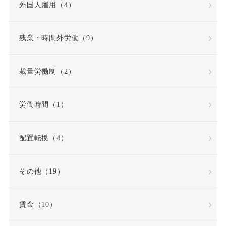
外国人雇用（4）
公益通報者保護法
共同設立者
残業・時間外労働（9）
内定取り消し
内部告発
裁量労働制（2）
内部通報窓口
再雇用
労働時間（1）
再雇用制度
出勤日数
配置転換（4）
出向
出向命令
その他（19）
出社命令
割増賃金
賃金（10）
労使協定
労働