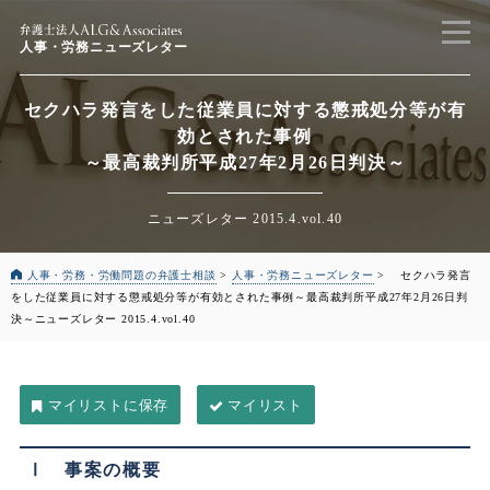
人事・労務ニューズレター
セクハラ発言をした従業員に対する懲戒処分等が有
効とされた事例
～最高裁判所平成27年2月26日判決～
ニューズレター 2015.4.vol.40
人事・労務・労働問題の弁護士相談
>
人事・労務ニューズレター
>
セクハラ発言
をした従業員に対する懲戒処分等が有効とされた事例
～最高裁判所平成27年2月26日判
決～
ニューズレター 2015.4.vol.40
マイリスト
Ⅰ 事案の概要