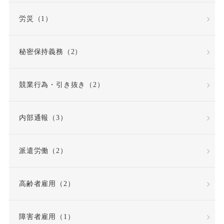
労働組合
労災（1）
労働組合・ユニオン
秘密保持義務（2）
労働者性
競業行為・引き抜き（2）
労働者派遣法の改正
内部通報（3）
労働者災害補償保険
派遣労働（2）
労基法
労災
高齢者雇用（2）
労災不支給
労災保険
労災保険法
勤務態度
障害者雇用（1）