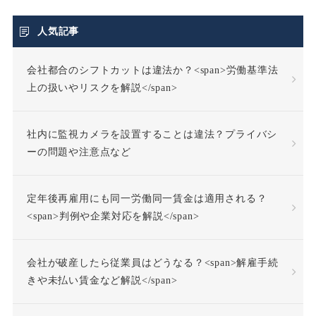
不当利得返還請求
人気記事
会社都合のシフトカットは違法か？<span>労働基準法
不当労働行為
不支給
上の扱いやリスクを解説</span>
不正受給
不法行為
社内に監視カメラを設置することは違法？プライバシ
不法行為責任
ーの問題や注意点など
不活動仮眠時間
不眠症
定年後再雇用にも同一労働同一賃金は適用される？
<span>判例や企業対応を解説</span>
不調者
中途採用
会社が破産したら従業員はどうなる？<span>解雇手続
事前承認
事業場外労働
きや未払い賃金など解説</span>
交通費
人格尊重義務