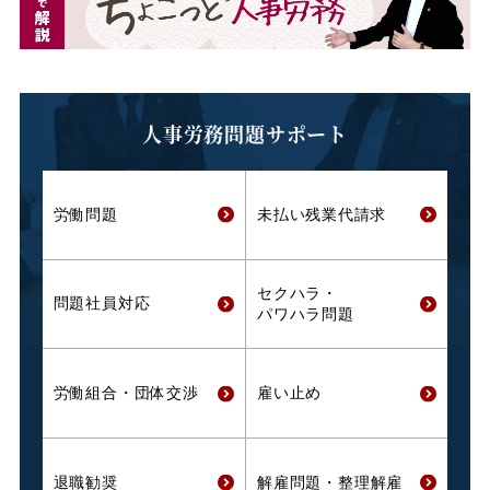
人事労務問題サポート
労働問題
未払い残業代
請求
セクハラ・
問題社員対応
パワハラ問題
労働組合・
団体交渉
雇い止め
退職勧奨
解雇問題・
整理解雇