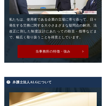
整理解雇
日雇派遣
時間外割増手当
私たちは、使用者である企業の立場に寄り添って、日々
発生する労務に関する大小さまざまな疑問点の解消、法
時間外割増賃金
改正に則した制度設計にあたっての助言・指導などま
で、幅広く取り扱うことを得意としています。
時間外労働
時間外手当
当事務所の特徴・強み
有期労働契約
有期契約
有期雇用
有給休暇
弁護士法人ALGについて
期末手当
期間雇用
未払い
未払い残業代