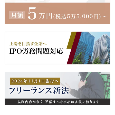
無期転換ルール
無期雇用
産休
産業医
男女雇用機会均等法
異動
病欠
療養休暇
療養補償
相談窓口
睡眠不足
短時間勤務