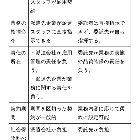
スタッフが雇用契
約
業務の
派遣先企業が派遣
委託者は直接指示で
指揮命
スタッフに直接指
きず、委託先が自ら
令
示できる
指揮する。
責任の
・派遣会社が雇用
委託先が業務の実施
所在
管理の責任を負
や品質確保の責任を
う。
負う。
・派遣先企業が業
務に関する責任を
負う。
契約期
期間を区切った契
業務内容に応じて柔
間
約が一般的
軟に設定可能
社会保
派遣会社が負担
委託先が負担
険料の