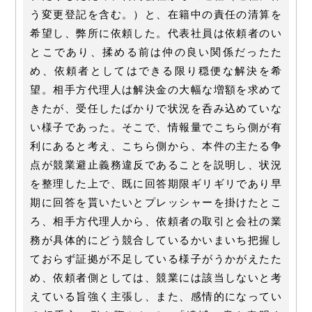
う変更登記を含む。）と、在籍中の責任の清算を
希望し、弊所に依頼した。代表社員は依頼者のい
とこであり、揉める前は仲の良い関係だったた
め、依頼者としてはできる限り穏便な解決を希
望。相手方代理人は解決金の大幅な増額を求めて
きたが、受任したばかりで状況を呑み込めていな
い様子であった。そこで、情報量でこちら側が有
利にあると考え、こちら側から、本件の主たる争
点が競業避止義務違反であることを説明し、状況
を整理した上で、既に回答期限ギリギリであり早
期に回答を貰いたいとプレッシャーを掛けたとこ
ろ、相手方代理人から、依頼者の取引と会社の業
務が具体的にどう競合しているかいまいち把握し
ておらず証拠が不足している様子がうかがえたた
め、依頼者側としては、競業には該当しないと考
えている旨強く主張し、また、感情的になってい