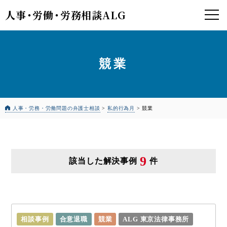
人事
・
労働
・
労務相談ALG
競業
人事・労務・労働問題の弁護士相談
>
私的行為月
>
競業
9
該当した解決事例
件
相談事例
合意退職
競業
ALG 東京法律事務所