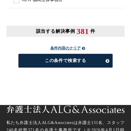
381
該当する解決事例
件
条件内容のクリア
この条件で検索する
私たち弁護士法人ALG&Associatesは弁護士
131
名、スタッフ
240名
総勢
371
名の弁護士事務所です（
※2026年4月1日時