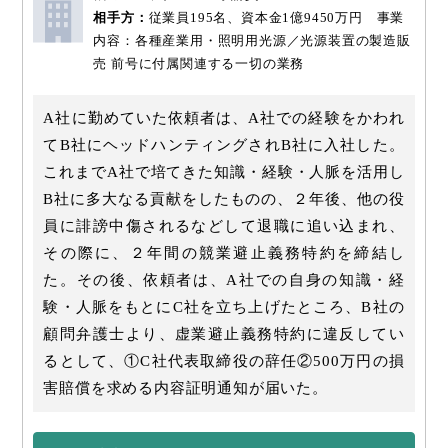
相手方：
従業員195名、資本金1億9450万円 事業
内容：各種産業用・照明用光源／光源装置の製造販
売 前号に付属関連する一切の業務
A社に勤めていた依頼者は、A社での経験をかわれ
てB社にヘッドハンティングされB社に入社した。
これまでA社で培てきた知識・経験・人脈を活用し
B社に多大なる貢献をしたものの、２年後、他の役
員に誹謗中傷されるなどして退職に追い込まれ、
その際に、２年間の競業避止義務特約を締結し
た。その後、依頼者は、A社での自身の知識・経
験・人脈をもとにC社を立ち上げたところ、B社の
顧問弁護士より、虚業避止義務特約に違反してい
るとして、①C社代表取締役の辞任②500万円の損
害賠償を求める内容証明通知が届いた。