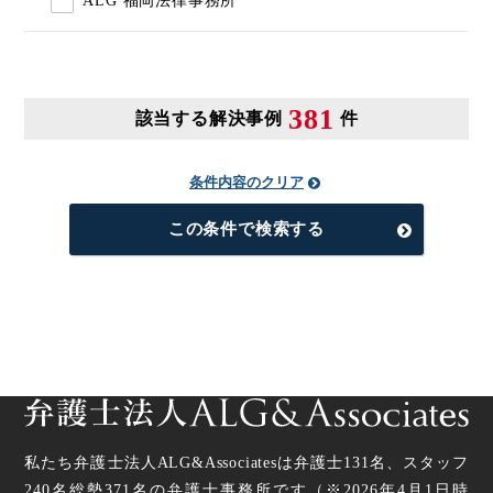
ALG 福岡法律事務所
381
該当する解決事例
件
条件内容のクリア
この条件で検索する
私たち弁護士法人ALG&Associatesは弁護士
131
名、スタッフ
240名
総勢
371
名の弁護士事務所です（
※2026年4月1日時