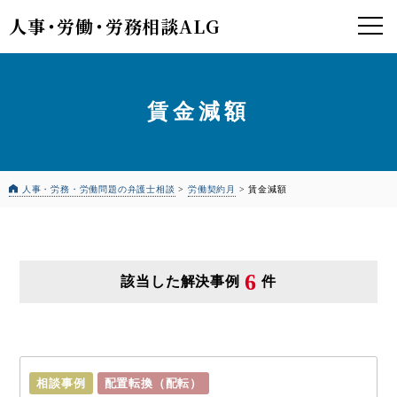
人事
・
労働
・
労務相談ALG
賃金減額
人事・労務・労働問題の弁護士相談
>
労働契約月
>
賃金減額
6
該当した解決事例
件
相談事例
配置転換（配転）