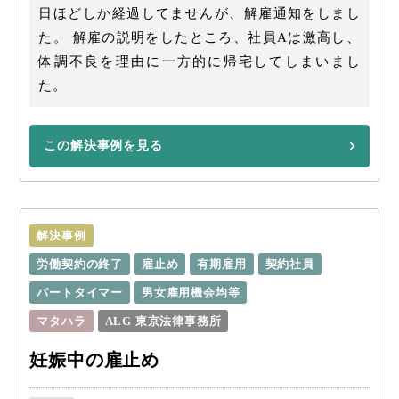
日ほどしか経過してませんが、解雇通知をしまし
た。 解雇の説明をしたところ、社員Aは激高し、
体調不良を理由に一方的に帰宅してしまいまし
た。
この解決事例を見る
解決事例
労働契約の終了
雇止め
有期雇用
契約社員
パートタイマー
男女雇用機会均等
マタハラ
ALG 東京法律事務所
妊娠中の雇止め