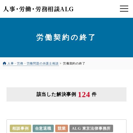
人事
・
労働
・
労務相談ALG
労働契約の終了
人事・労務・労働問題の弁護士相談
>
労働契約の終了
124
該当した解決事例
件
相談事例
合意退職
競業
ALG 東京法律事務所