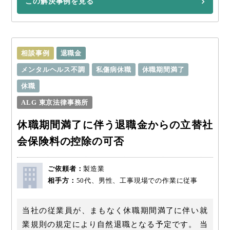
この解決事例を見る
相談事例
退職金
メンタルヘルス不調
私傷病休職
休職期間満了
休職
ALG 東京法律事務所
休職期間満了に伴う退職金からの立替社
会保険料の控除の可否
ご依頼者：
製造業
相手方：
50代、男性、工事現場での作業に従事
当社の従業員が、まもなく休職期間満了に伴い就
業規則の規定により自然退職となる予定です。 当